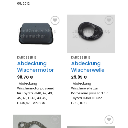
08/2012
Zum
Zum
Merkzettel
Merkzettel
hinzufügen
hinzufügen
KAROSSERIE
KAROSSERIE
Abdeckung
Abdeckung
Wischermotor
Wischerwelle
98,70
€
29,95
€
Abdeckung
Abdeckung
Wischermotor passend
Wischerwelle zur
für Toyota BJ40, 42, 43,
Karosserie passend für
45, 46, FJ40, 43, 45,
Toyota HJ60, 61 und
HJ45,47 – ab 1975
FJ60, BJ60