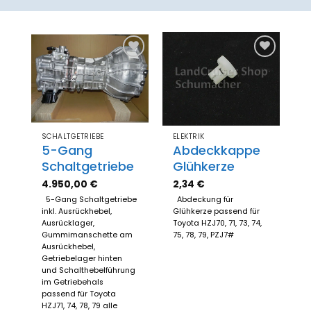
Zum
Zum
Merkzettel
Merkzettel
hinzufügen
hinzufügen
SCHALTGETRIEBE
ELEKTRIK
5-Gang
Abdeckkappe
Schaltgetriebe
Glühkerze
4.950,00
€
2,34
€
5-Gang Schaltgetriebe
Abdeckung für
inkl. Ausrückhebel,
Glühkerze passend für
Ausrücklager,
Toyota HZJ70, 71, 73, 74,
Gummimanschette am
75, 78, 79, PZJ7#
Ausrückhebel,
Getriebelager hinten
und Schalthebelführung
im Getriebehals
passend für Toyota
HZJ71, 74, 78, 79 alle