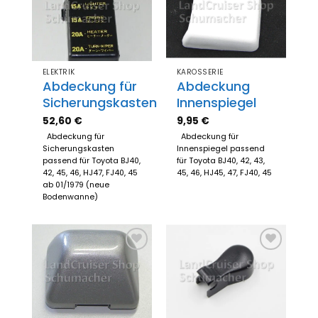
Zum
Zum
Merkzettel
Merkzettel
hinzufügen
hinzufügen
ELEKTRIK
KAROSSERIE
Abdeckung für
Abdeckung
Sicherungskasten
Innenspiegel
52,60
€
9,95
€
Abdeckung für
Abdeckung für
Sicherungskasten
Innenspiegel passend
passend für Toyota BJ40,
für Toyota BJ40, 42, 43,
42, 45, 46, HJ47, FJ40, 45
45, 46, HJ45, 47, FJ40, 45
ab 01/1979 (neue
Bodenwanne)
Zum
Zum
Merkzettel
Merkzettel
hinzufügen
hinzufügen