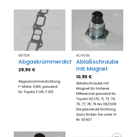
Zum
Zum
Merkzettel
Merkzettel
hinzufügen
hinzufügen
MOTOR
ACHSEN
Abgaskrümmerdichtung
Ablaßschraube
mit Magnet
29,90
€
10,95
€
Abgaskrümmerdichtung
Ablaßschraube mit
F-Motor 3,9ltr, passend
Magnet für hinteres
für Toyota FJ40, FJ55
Differenzial passend für
Toyota HZJ70, 71, 73, 74,
75, 77, 78, 79 bis 08/2016
Die passende Dichtung
dazu finden Sie unter A-
Nr. 00437