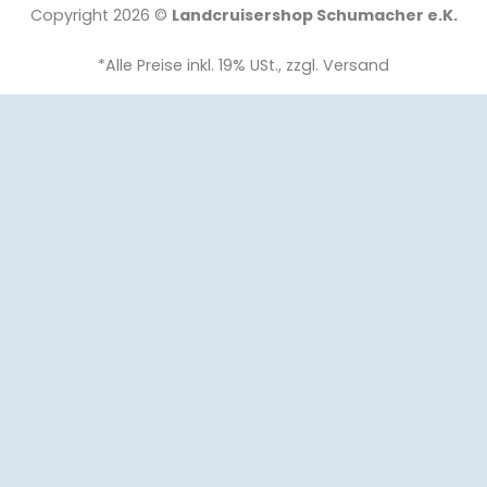
Copyright 2026 ©
Landcruisershop Schumacher e.K.
*Alle Preise inkl. 19% USt., zzgl. Versand