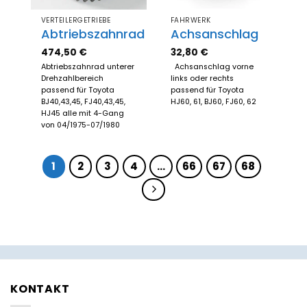
VERTEILERGETRIEBE
FAHRWERK
Abtriebszahnrad
Achsanschlag
474,50
€
32,80
€
Abtriebszahnrad unterer
Achsanschlag vorne
Drehzahlbereich
links oder rechts
passend für Toyota
passend für Toyota
BJ40,43,45, FJ40,43,45,
HJ60, 61, BJ60, FJ60, 62
HJ45 alle mit 4-Gang
von 04/1975-07/1980
1
2
3
4
…
66
67
68
KONTAKT