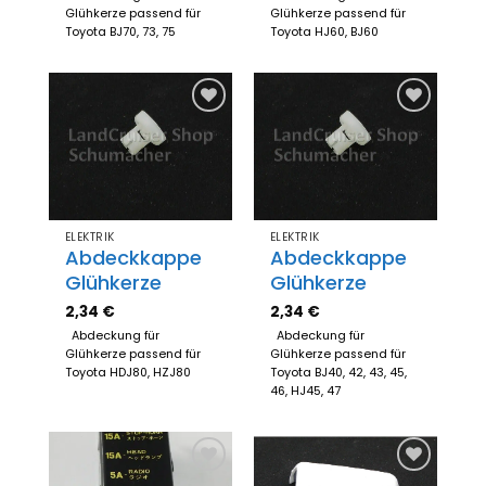
Glühkerze passend für
Glühkerze passend für
Toyota BJ70, 73, 75
Toyota HJ60, BJ60
Zum
Zum
Merkzettel
Merkzettel
hinzufügen
hinzufügen
ELEKTRIK
ELEKTRIK
Abdeckkappe
Abdeckkappe
Glühkerze
Glühkerze
2,34
€
2,34
€
Abdeckung für
Abdeckung für
Glühkerze passend für
Glühkerze passend für
Toyota HDJ80, HZJ80
Toyota BJ40, 42, 43, 45,
46, HJ45, 47