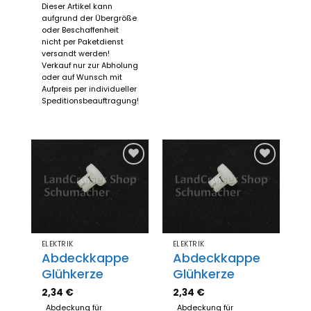
Dieser Artikel kann
aufgrund der Übergröße
oder Beschaffenheit
nicht per Paketdienst
versandt werden!
Verkauf nur zur Abholung
oder auf Wunsch mit
Aufpreis per individueller
Speditionsbeauftragung!
Zum
Zum
Merkzettel
Merkzettel
hinzufügen
hinzufügen
ELEKTRIK
ELEKTRIK
Abdeckkappe
Abdeckkappe
Glühkerze
Glühkerze
2,34
€
2,34
€
Abdeckung für
Abdeckung für