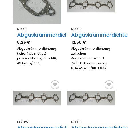
Zum
Zum
Merkzettel
Merkzettel
hinzufügen
hinzufügen
MOTOR
MOTOR
Abgaskrümmerdichtung
Abgaskrümmerdichtu
5,25
€
12,50
€
Abgaskrümmerdichtung
Abgaskrümmerdichtung
(wird 4 x benötigt)
zwischen
passend für Toyota BJ40,
Auspuffkrümmer und
43 bis 07/1980
Zylinderkopf für Toyota
BJ42,45,46 8/80-10/84
Zum
Zum
Merkzettel
Merkzettel
hinzufügen
hinzufügen
DIVERSE
MOTOR
Abgaskrümmerdichtung
Abgaskrümmerdichtu