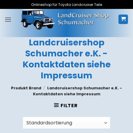
Zum
Onlineshop für Toyota Landcruiser Teile
Inhalt
springen
Landcruisershop
Schumacher e.K. -
Kontaktdaten siehe
Impressum
Produkt Brand
/
Landcruisershop Schumacher e.K. -
Kontaktdaten siehe Impressum
FILTER