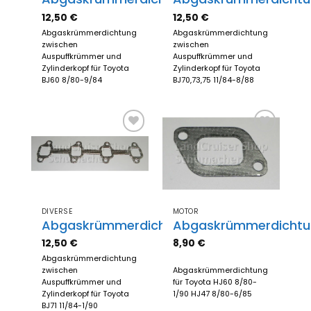
12,50
€
12,50
€
Abgaskrümmerdichtung
Abgaskrümmerdichtung
zwischen
zwischen
Auspuffkrümmer und
Auspuffkrümmer und
Zylinderkopf für Toyota
Zylinderkopf für Toyota
BJ60 8/80-9/84
BJ70,73,75 11/84-8/88
Zum
Zum
Merkzettel
Merkzettel
hinzufügen
hinzufügen
DIVERSE
MOTOR
Abgaskrümmerdichtung
Abgaskrümmerdichtu
12,50
€
8,90
€
Abgaskrümmerdichtung
zwischen
Abgaskrümmerdichtung
Auspuffkrümmer und
für Toyota HJ60 8/80-
Zylinderkopf für Toyota
1/90 HJ47 8/80-6/85
BJ71 11/84-1/90