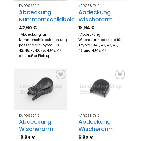
KAROSSERIE
KAROSSERIE
Abdeckung
Abdeckung
Nummernschildbeleuchtung
Wischerarm
42,60
€
18,94
€
Abdeckung für
Abdeckung
Nummerschildbeleuchtung
Wischerarm passend für
passend für Toyota BJ40,
Toyota BJ40, 42, 43, 45,
42, 45, FJ40, 45, HJ45, 47
46 und HJ45, 47
alle außer Pick up
Zum
Zum
Merkzettel
Merkzettel
hinzufügen
hinzufügen
KAROSSERIE
KAROSSERIE
Abdeckung
Abdeckung
Wischerarm
Wischerarm
18,94
€
6,90
€