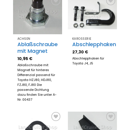
Zum
Zum
Merkzettel
Merkzettel
hinzufügen
hinzufügen
ACHSEN
KAROSSERIE
Ablaßschraube
Abschlepphaken
mit Magnet
27,30
€
10,95
€
Abschlepphaken für
Toyota J4, J5
Ablaßschraube mit
Magnet für hinteres
Differenzial passend für
Toyota HZJ80, HDJ80,
FZJ80, FJ80 Die
passende Dichtung
dazu finden Sie unter A-
Nr. 00437
Zum
Zum
Merkzettel
Merkzettel