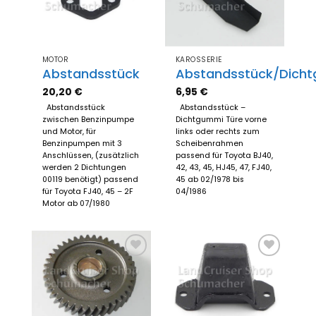
hinzufügen
hinzufügen
MOTOR
KAROSSERIE
Abstandsstück
Abstandsstück/Dich
20,20
€
6,95
€
Abstandsstück
Abstandsstück –
zwischen Benzinpumpe
Dichtgummi Türe vorne
und Motor, für
links oder rechts zum
Benzinpumpen mit 3
Scheibenrahmen
Anschlüssen, (zusätzlich
passend für Toyota BJ40,
werden 2 Dichtungen
42, 43, 45, HJ45, 47, FJ40,
00119 benötigt) passend
45 ab 02/1978 bis
für Toyota FJ40, 45 – 2F
04/1986
Motor ab 07/1980
Zum
Zum
Merkzettel
Merkzettel
hinzufügen
hinzufügen