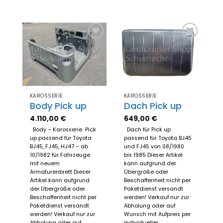
Zum
Zum
Merkzettel
Merkzettel
hinzufügen
hinzufügen
KAROSSERIE
KAROSSERIE
Body Pick up
Dach Pick up
4.110,00
€
649,00
€
Body – Karosserie Pick
Dach für Pick up
up passend für Toyota
passend für Toyota BJ45
BJ45, FJ45, HJ47 – ab
und FJ45 von 08/1980
10/1982 für Fahrzeuge
bis 1985 Dieser Artikel
mit neuem
kann aufgrund der
Armaturenbrett Dieser
Übergröße oder
Artikel kann aufgrund
Beschaffenheit nicht per
der Übergröße oder
Paketdienst versandt
Beschaffenheit nicht per
werden! Verkauf nur zur
Paketdienst versandt
Abholung oder auf
werden! Verkauf nur zur
Wunsch mit Aufpreis per
Abholung oder auf
individueller