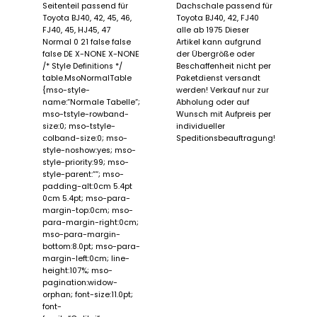
Seitenteil passend für
Dachschale passend für
Toyota BJ40, 42, 45, 46,
Toyota BJ40, 42, FJ40
FJ40, 45, HJ45, 47
alle ab 1975 Dieser
Normal 0 21 false false
Artikel kann aufgrund
false DE X-NONE X-NONE
der Übergröße oder
/* Style Definitions */
Beschaffenheit nicht per
table.MsoNormalTable
Paketdienst versandt
{mso-style-
werden! Verkauf nur zur
name:“Normale Tabelle“;
Abholung oder auf
mso-tstyle-rowband-
Wunsch mit Aufpreis per
size:0; mso-tstyle-
individueller
colband-size:0; mso-
Speditionsbeauftragung!
style-noshow:yes; mso-
style-priority:99; mso-
style-parent:““; mso-
padding-alt:0cm 5.4pt
0cm 5.4pt; mso-para-
margin-top:0cm; mso-
para-margin-right:0cm;
mso-para-margin-
bottom:8.0pt; mso-para-
margin-left:0cm; line-
height:107%; mso-
pagination:widow-
orphan; font-size:11.0pt;
font-