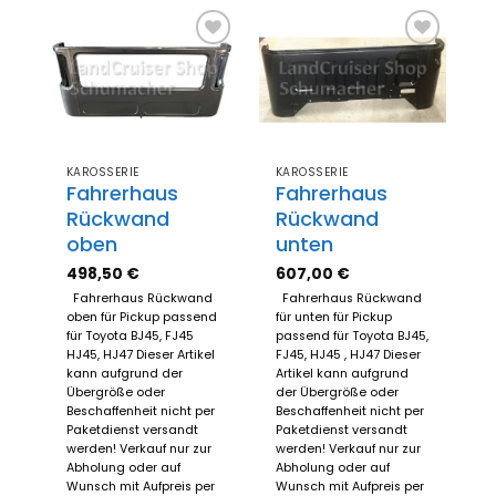
Zum
Zum
Merkzettel
Merkzettel
hinzufügen
hinzufügen
KAROSSERIE
KAROSSERIE
Fahrerhaus
Fahrerhaus
Rückwand
Rückwand
oben
unten
498,50
€
607,00
€
Fahrerhaus Rückwand
Fahrerhaus Rückwand
oben für Pickup passend
für unten für Pickup
für Toyota BJ45, FJ45
passend für Toyota BJ45,
HJ45, HJ47 Dieser Artikel
FJ45, HJ45 , HJ47 Dieser
kann aufgrund der
Artikel kann aufgrund
Übergröße oder
der Übergröße oder
Beschaffenheit nicht per
Beschaffenheit nicht per
Paketdienst versandt
Paketdienst versandt
werden! Verkauf nur zur
werden! Verkauf nur zur
Abholung oder auf
Abholung oder auf
Wunsch mit Aufpreis per
Wunsch mit Aufpreis per