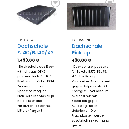
Zum
Zum
Merkzettel
Merkzettel
hinzufügen
hinzufügen
TOYOTA J4
KAROSSERIE
Dachschale
Dachschale
FJ40/BJ40/42
Pick up
1.499,00
€
490,00
€
Dachschale aus Blech
Dachschale passend
– (nicht aus GFK)
für Toyota BJ75, PZJ75,
passend für FJ40, BJ40,
HZJ75 – Pick up
BJ42 vom 1975 bis 1984
Versand in Deutschland
Versand nur per
gegen Aufpreis als DHL
Spedition möglich –
Sperrgut – Versand im
Preis wird individuell je
Ausland nur mit
nach Lieferland
Spedition gegen
zusätzlich berechnet –
Aufpreis je nach
bitte anfragen !
Lieferland. Die
Frachtkosten werden
zusätzlich in Rechnung
gestellt.