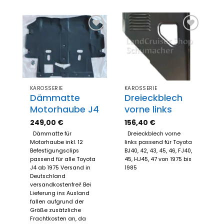
Zum
Zum
Merkzettel
Merkzettel
hinzufügen
hinzufügen
KAROSSERIE
KAROSSERIE
Dämmatte
Dreieckblech
Motorhaube J4
vorne links
249,00
€
156,40
€
Dämmatte für
Dreieckblech vorne
Motorhaube inkl. 12
links passend für Toyota
Befestigungsclips
BJ40, 42, 43, 45, 46, FJ40,
passend für alle Toyota
45, HJ45, 47 von 1975 bis
J4 ab 1975 Versand in
1985
Deutschland
versandkostenfrei! Bei
Lieferung ins Ausland
fallen aufgrund der
Größe zusätzliche
Frachtkosten an, da