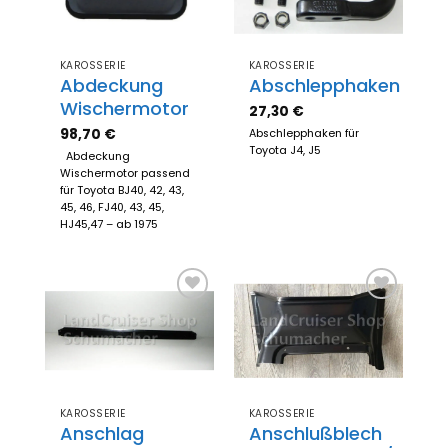
KAROSSERIE
KAROSSERIE
Abdeckung
Abschlepphaken
Wischermotor
27,30
€
98,70
€
Abschlepphaken für
Toyota J4, J5
Abdeckung
Wischermotor passend
für Toyota BJ40, 42, 43,
45, 46, FJ40, 43, 45,
HJ45,47 – ab 1975
Zum
Zum
Merkzettel
Merkzettel
hinzufügen
hinzufügen
KAROSSERIE
KAROSSERIE
Anschlag
Anschlußblech