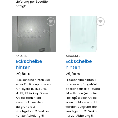
Lieferung per Spedition
erfolgt!
Zum
Zum
Merkzettel
Merkzettel
hinzufügen
hinzufügen
KAROSSERIE
KAROSSERIE
Eckscheibe
Eckscheibe
hinten
hinten
79,80
€
79,90
€
Eckscheibe hinten klar
Eckscheibe hinten li
– nur für Pick up passend
oder re – grün getönt
für Toyota BJ45, FJ45,
passend für alle Toyota
HJ45, 47 Pick up Dieser
J4 – Station (nicht für
Artikel kann nicht
Pick up) Dieser Artikel
verschickt werden
kann nicht verschickt
aufgrund der
werden aufgrund der
Bruchgefahr !!! Verkauf
Bruchgefahr !!! Verkauf
nur zur Abholung !!! –
nur zur Abholung !!! –