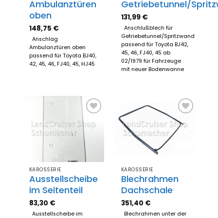
Ambulanztüren
Getriebetunnel/Sprit
oben
131,99
€
148,75
€
Anschlußblech für
Getriebetunnel/Spritzwand
Anschlag
passend für Toyota BJ42,
Ambulanztüren oben
45, 46, FJ40, 45 ab
passend für Toyota BJ40,
02/1979 für Fahrzeuge
42, 45, 46, FJ40, 45, HJ45
mit neuer Bodenwanne
Zum
Zum
Merkzettel
Merkzettel
hinzufügen
hinzufügen
KAROSSERIE
KAROSSERIE
Ausstellscheibe
Blechrahmen
im Seitenteil
Dachschale
83,30
€
351,40
€
Ausstellscheibe im
Blechrahmen unter der