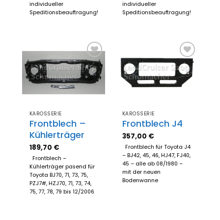
individueller
individueller
Speditionsbeauftragung!
Speditionsbeauftragung!
Zum
Zum
Merkzettel
Merkzettel
hinzufügen
hinzufügen
KAROSSERIE
KAROSSERIE
Frontblech –
Frontblech J4
Kühlerträger
357,00
€
189,70
€
Frontblech für Toyota J4
– BJ42, 45, 46, HJ47, FJ40,
Frontblech –
45 – alle ab 08/1980 –
Kühlerträger pasend für
mit der neuen
Toyota BJ70, 71, 73, 75,
Bodenwanne
PZJ7#, HZJ70, 71, 73, 74,
75, 77, 78, 79 bis 12/2006