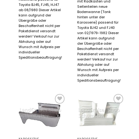
mit Radkasten und
Toyota BJ45, FJ45, HJ47
Seitenteilen neue
ab 08/1980 Dieser Artikel
Bodenwanne (Tank
kann aufgrund der
hinten unter der
Übergröße oder
Karosserie) passend für
Beschaffenheit nicht per
Toyota BJ42 und FJ40
Paketdienst versandt
von 02/1979-1982 Dieser
werden! Verkauf nur zur
Artikel kann aufgrund
Abholung oder auf
der Übergröße oder
Wunsch mit Aufpreis per
Beschaffenheit nicht per
individueller
Paketdienst versandt
Speditionsbeauftragung!
werden! Verkauf nur zur
Abholung oder auf
Wunsch mit Aufpreis per
individueller
Speditionsbeauftragung!
Zum
Zum
Merkzettel
Merkzettel
hinzufügen
hinzufügen