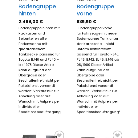
KAROSSERIE
KAROSSERIE
Bodengruppe
Bodengruppe
hinten
vorne
2.459,00
€
535,50
€
Bodengruppe hinten mit
Bodengruppe vorne –
Radkasten und
für Fahrzeuge mit neuer
Seitenteilen alte
Bodenwanne Tank unter
Bodenwanne mit
der Karosserie – nicht
quadratischem
unterm Beifahrersitz
Tankdeckel passend für
passend für Toyota FJ40,
Toyota BJ40 und FJ40 –
FJ45, BJ42, BJ45, BJ46 ab
bis 1978 Dieser Artikel
08/1980 Dieser Artikel
kann aufgrund der
kann aufgrund der
Übergröße oder
Übergröße oder
Beschaffenheit nicht per
Beschaffenheit nicht per
Paketdienst versandt
Paketdienst versandt
werden! Verkauf nur zur
werden! Verkauf nur zur
Abholung oder auf
Abholung oder auf
Wunsch mit Aufpreis per
Wunsch mit Aufpreis per
individueller
individueller
Speditionsbeauftragung!
Speditionsbeauftragung!