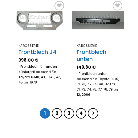
Zum
Zum
Merkzettel
Merkzettel
hinzufügen
hinzufügen
KAROSSERIE
KAROSSERIE
Frontblech J4
Frontblech
unten
398,00
€
149,80
€
Frontblech für runden
Kühlergril passend für
Frontblech unten
Toyota BJ40, 43, FJ40, 43,
passend für Toyota BJ70,
45 bis 1978
71, 73, 75, PZJ7#, HZJ70,
71, 73, 74, 75, 77, 78, 79 bis
12/2006
1
2
3
4