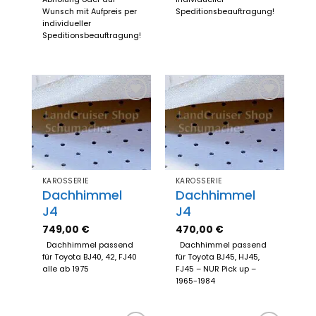
Wunsch mit Aufpreis per
Speditionsbeauftragung!
individueller
Speditionsbeauftragung!
Zum
Zum
Merkzettel
Merkzettel
hinzufügen
hinzufügen
KAROSSERIE
KAROSSERIE
Dachhimmel
Dachhimmel
J4
J4
749,00
€
470,00
€
Dachhimmel passend
Dachhimmel passend
für Toyota BJ40, 42, FJ40
für Toyota BJ45, HJ45,
alle ab 1975
FJ45 – NUR Pick up –
1965-1984