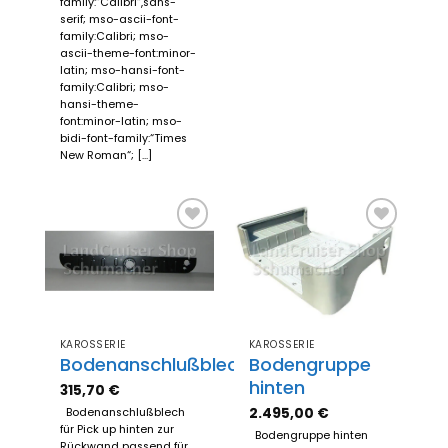
family:“Calibri“,sans-
serif; mso-ascii-font-
family:Calibri; mso-
ascii-theme-font:minor-
latin; mso-hansi-font-
family:Calibri; mso-
hansi-theme-
font:minor-latin; mso-
bidi-font-family:“Times
New Roman“; [...]
Zum
Zum
Merkzettel
Merkzettel
hinzufügen
hinzufügen
KAROSSERIE
KAROSSERIE
Bodenanschlußblech
Bodengruppe
hinten
315,70
€
2.495,00
€
Bodenanschlußblech
für Pick up hinten zur
Bodengruppe hinten
Rückwand passend für