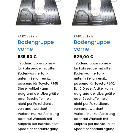
Zum
Zum
Merkzettel
Merkzettel
hinzufügen
hinzufügen
KAROSSERIE
KAROSSERIE
Bodengruppe
Bodengruppe
vorne
vorne
535,50
€
529,00
€
Bodengruppe vorne –
Bodengruppe vorne –
für Fahrzeuge mit alter
für Fahrzeuge mit alter
Bodenwanne Tank
Bodenwanne Tank
unterm Beifahrersitz
unterm Beifahrersitz
passend für Toyota FJ45
passend für Toyota FJ40,
Dieser Artikel kann
BJ40 Dieser Artikel kann
aufgrund der Übergröße
aufgrund der Übergröße
oder Beschaffenheit
oder Beschaffenheit
nicht per Paketdienst
nicht per Paketdienst
versandt werden!
versandt werden!
Verkauf nur zur Abholung
Verkauf nur zur Abholung
oder auf Wunsch mit
oder auf Wunsch mit
Aufpreis per individueller
Aufpreis per individueller
Speditionsbeauftragung!
Speditionsbeauftragung!