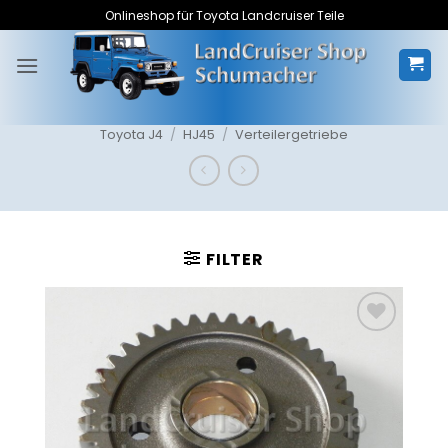
Zum
Onlineshop für Toyota Landcruiser Teile
Inhalt
springen
Toyota J4
/
HJ45
/
Verteilergetriebe
FILTER
Zum
Merkzettel
hinzufügen