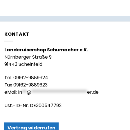
KONTAKT
Landcruisershop Schumacher e.K.
Nürnberger Straße 9
91443 Scheinfeld
Tel. 09162-9889624
Fax 09162-9889623
eMail:
in
**
@
************************
er.de
Ust.-ID-Nr. DE300547792
Vertrag widerrufen