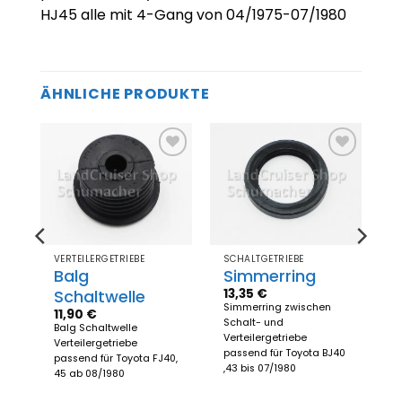
HJ45 alle mit 4-Gang von 04/1975-07/1980
ÄHNLICHE PRODUKTE
Zum
Zum
el
Merkzettel
Merkzettel
gen
hinzufügen
hinzufügen
VERTEILERGETRIEBE
SCHALTGETRIEBE
Balg
Simmerring
13,35
€
ebe
Schaltwelle
Simmerring zwischen
11,90
€
Schalt- und
Balg Schaltwelle
Verteilergetriebe
Verteilergetriebe
passend für Toyota BJ40
0,
passend für Toyota FJ40,
,43 bis 07/1980
45 ab 08/1980