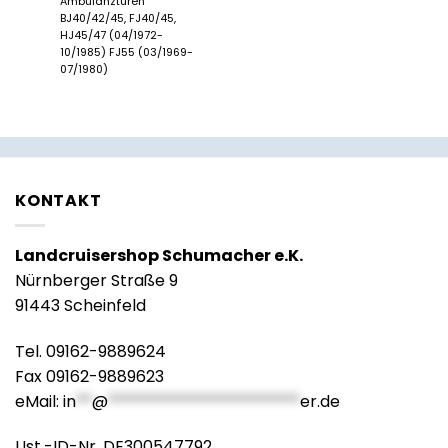
Ambulanztüren
BJ40/42/45, FJ40/45,
HJ45/47 (04/1972-
10/1985) FJ55 (03/1969-
07/1980)
KONTAKT
Landcruisershop Schumacher e.K.
Nürnberger Straße 9
91443 Scheinfeld
Tel. 09162-9889624
Fax 09162-9889623
eMail:
in
**
@
************************
er.de
Ust.-ID-Nr. DE300547792