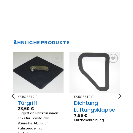
ÄHNLICHE PRODUKTE
Zum
Zum
el
Merkzettel
Merkzettel
gen
hinzufügen
hinzufügen
KAROSSERIE
KAROSSERIE
s
Türgriff
Dichtung
23,60
€
Lüftungsklappe
Türgriff an Hecktür innen
7,95
€
le
links für Toyota der
Kurzbeschreibung
Baureihe J4; J5 für
Fahrzeuge mit