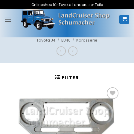
Zum
Onlineshop für Toyota Landcruiser Teile
Inhalt
springen
Toyota J4
/
BJ40
/
Karosserie
FILTER
Zum
Merkzettel
hinzufügen