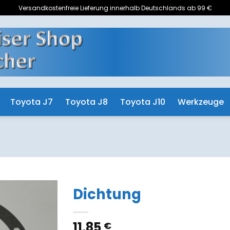
Versandkostenfreie Lieferung innerhalb Deutschlands ab 99 €
Toyota J7
Toyota J8
Toyota J10
Werkzeuge
Dichtung
Zum
11,85
€
Merkzettel