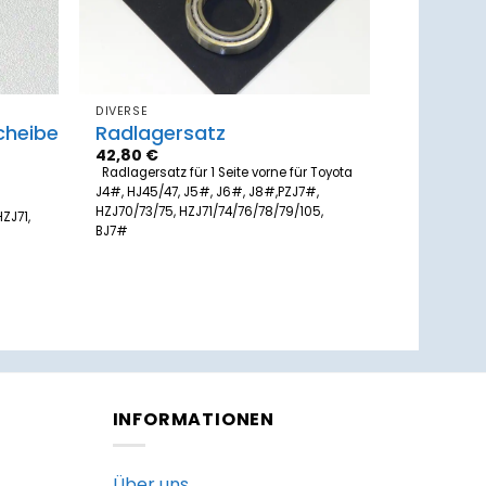
DIVERSE
cheibe
Radlagersatz
42,80
€
Radlagersatz für 1 Seite vorne für Toyota
J4#, HJ45/47, J5#, J6#, J8#,PZJ7#,
HZJ70/73/75, HZJ71/74/76/78/79/105,
ZJ71,
BJ7#
INFORMATIONEN
Über uns