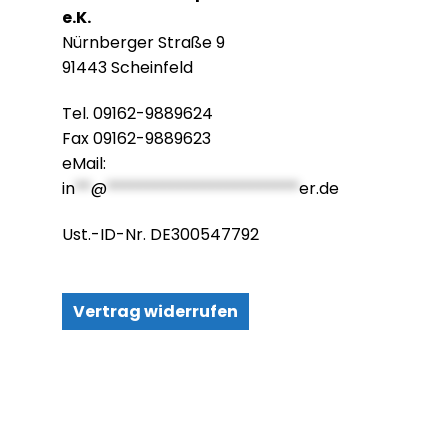
e.K.
Nürnberger Straße 9
91443 Scheinfeld
Tel. 09162-9889624
Fax 09162-9889623
eMail:
in
**
@
************************
er.de
Ust.-ID-Nr. DE300547792
Vertrag widerrufen