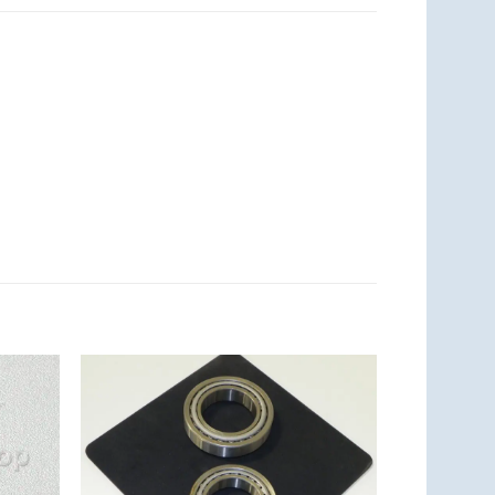
Zum
Zum
zettel
Merkzettel
ufügen
hinzufügen