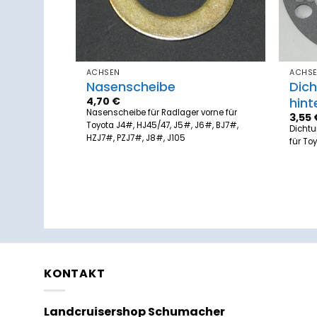
ACHSEN
ACHS
usscheibe
Nasenscheibe
Dic
4,70
€
hint
Nasenscheibe für Radlager vorne für
3,55
Toyota J4#, HJ45/47, J5#, J6#, BJ7#,
be
Dicht
HZJ7#, PZJ7#, J8#, J105
ota HZJ71,
für Toy
uge mit Full
KONTAKT
Landcruisershop Schumacher