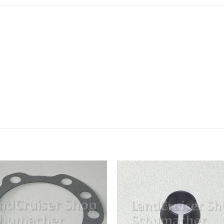
Zum
Merkzettel
Merk
hinzufügen
hinz