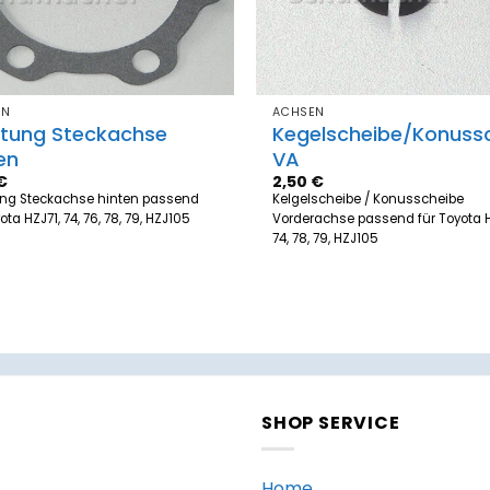
EN
ACHSEN
htung Steckachse
Kegelscheibe/Konuss
en
VA
€
2,50
€
ung Steckachse hinten passend
Kelgelscheibe / Konusscheibe
ota HZJ71, 74, 76, 78, 79, HZJ105
Vorderachse passend für Toyota H
74, 78, 79, HZJ105
SHOP SERVICE
Home