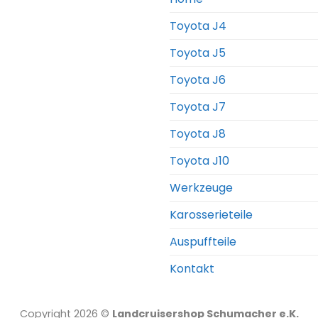
Toyota J4
Toyota J5
Toyota J6
Toyota J7
Toyota J8
Toyota J10
Werkzeuge
Karosserieteile
Auspuffteile
Kontakt
Copyright 2026 ©
Landcruisershop Schumacher e.K.