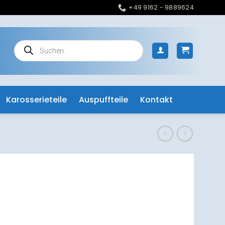
+49 9162 - 9889624
Products
search
Karosserieteile
Auspuffteile
Kontakt