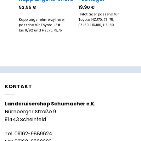
52,55
€
19,90
€
Pilotlager passend für
Kupplungsnehmerzylinder
Toyota HZJ70, 73, 75,
passend für Toyota J8#
FZJ80, HDJ80, HZJ80
bis 8/92 und HZJ70,73,75
KONTAKT
Landcruisershop Schumacher e.K.
Nürnberger Straße 9
91443 Scheinfeld
Tel. 09162-9889624