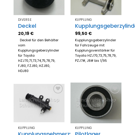
DIVERSE
KUPPLUNG
Deckel
Kupplungsgeberzylind
20,19
€
99,50
€
Deckel für den Behälter
Kupplungsgeberzylinder
vom
für Fahrzeuge mit
Kupplungsgeberzylinder
Kupplungsverstärker für
für Toyota
Toyota HZJ70,73,75,78,79,
HZJ70,71,73,74,75,78,79,
PZJ7#, J8# bis 1/95
FJ80, FZJ80, HZJ80,
HDJ80
Zum
Zum
Merkzettel
Merkzettel
hinzufügen
hinzufügen
KUPPLUNG
KUPPLUNG
Kupplungsnehmerzylinder
Pilotlager