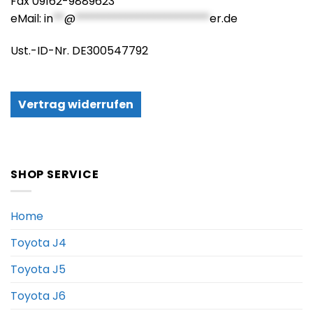
Fax 09162-9889623
eMail:
in
**
@
************************
er.de
Ust.-ID-Nr. DE300547792
Vertrag widerrufen
SHOP SERVICE
Home
Toyota J4
Toyota J5
Toyota J6