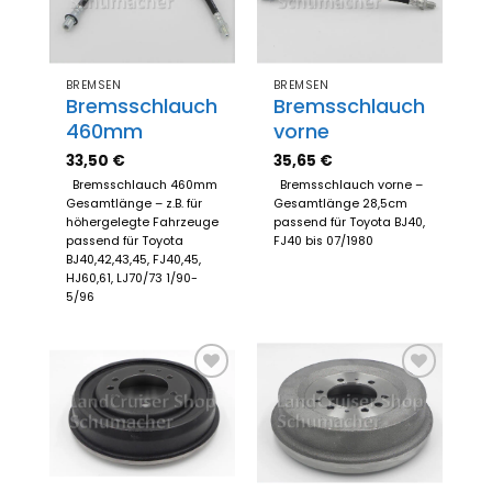
hinzufügen
hinzufügen
BREMSEN
BREMSEN
Bremsschlauch
Bremsschlauch
460mm
vorne
33,50
€
35,65
€
Bremsschlauch 460mm
Bremsschlauch vorne –
Gesamtlänge – z.B. für
Gesamtlänge 28,5cm
höhergelegte Fahrzeuge
passend für Toyota BJ40,
passend für Toyota
FJ40 bis 07/1980
BJ40,42,43,45, FJ40,45,
HJ60,61, LJ70/73 1/90-
5/96
Zum
Zum
Merkzettel
Merkzettel
hinzufügen
hinzufügen