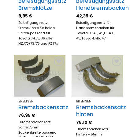
Befestigungssatz
Befestigungssatz
Bremsklötze
Handbremsbacken
9,95
€
42,35
€
Befestigungssatz
Befestigungssatz für
Bremsklötze für beide
Handbremsbacken für
Seiten passend für
Toyota BJ 40, 45,FJ 40,
Toyota J4,J5, J6 alle
45, FJ55, HJ45, 47
HZJ70/73/75 und PZJ7#
Zum
Zum
Merkzettel
Merkzettel
hinzufügen
hinzufügen
BREMSEN
BREMSEN
Bremsbackensatz
Bremsbackensatz
hinten
76,95
€
75,10
€
Bremsbackensatz
vorne 75mm
Bremsbackensatz
Backenbreite passend
hinten – 55mm