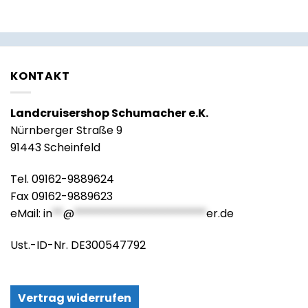
KONTAKT
Landcruisershop Schumacher e.K.
Nürnberger Straße 9
91443 Scheinfeld
Tel. 09162-9889624
Fax 09162-9889623
eMail:
in
**
@
************************
er.de
Ust.-ID-Nr. DE300547792
Vertrag widerrufen