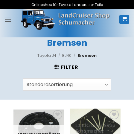
Zum
Onlineshop für Toyota Landcruiser Teile
Inhalt
springen
Bremsen
Toyota J4
/
BJ40
/
Bremsen
FILTER
Zum
Zum
Merkzettel
Merkzettel
hinzufügen
hinzufügen