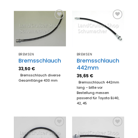
Zum
Zum
Merkzettel
Merkzettel
hinzufügen
hinzufügen
BREMSEN
BREMSEN
Bremsschlauch
Bremsschlauch
442mm
33,50
€
35,65
€
Bremsschlauch diverse
Gesamtlänge 430 mm
Bremsschlauch 442mm
lang – bitte vor
Bestellung messen
passend für Toyota BJ40,
42, 45
Zum
Zum
Merkzettel
Merkzettel