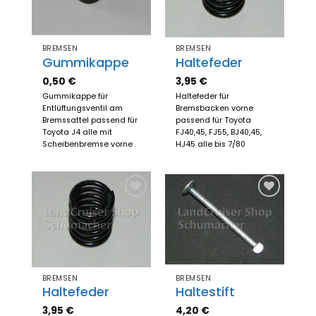
BREMSEN
BREMSEN
Gummikappe
Haltefeder
0,50
€
3,95
€
Gummikappe für
Haltefeder für
Entlüftungsventil am
Bremsbacken vorne
Bremssattel passend für
passend für Toyota
Toyota J4 alle mit
FJ40,45, FJ55, BJ40,45,
Scheibenbremse vorne
HJ45 alle bis 7/80
Zum
Zum
Merkzettel
Merkzettel
hinzufügen
hinzufügen
BREMSEN
BREMSEN
Haltefeder
Haltestift
3,95
€
4,20
€