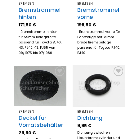
BREMSEN
BREMSEN
Bremstrommel
Bremstrommel
hinten
vorne
171,50
€
198,50
€
Bremstrommel hinten
Bremstrommel vorne für
für 55mm Belagbreite
Fahrzeuge mit 75mm
passend für Toyota BJ40,
breite Bremsbeläge
43, FJ40, 43, FJ55 von
passend für Toyota FJ40,
09/1975 bis 07/1980
BJ40
Zum
Zum
Merkzettel
Merkzettel
hinzufügen
hinzufügen
BREMSEN
BREMSEN
Deckel für
Dichtung
Vorratsbehälter
9,95
€
29,90
€
Dichtung zwischen
Hauptbremszylinder und