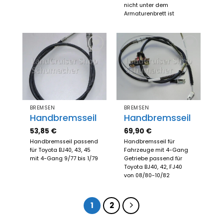
nicht unter dem
Armaturenbrett ist
Zum
Zum
Merkzettel
Merkzettel
hinzufügen
hinzufügen
BREMSEN
BREMSEN
Handbremsseil
Handbremsseil
53,85
€
69,90
€
Handbremsseil passend
Handbremsseil für
für Toyota BJ40, 43, 45
Fahrzeuge mit 4-Gang
mit 4-Gang 9/77 bis 1/79
Getriebe passend für
Toyota BJ40, 42, FJ40
von 08/80-10/82
1
2