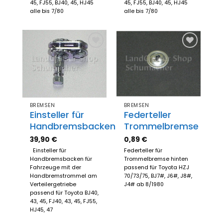
45, FJ55, BJ40, 45, HJ45
45, FJ55, BJ40, 45, HJ45
alle bis 7/80
alle bis 7/80
Zum
Zum
Merkzettel
Merkzettel
hinzufügen
hinzufügen
BREMSEN
BREMSEN
Einsteller für
Federteller
Handbremsbacken
Trommelbremse
39,90
€
0,89
€
Einsteller für
Federteller für
Handbremsbacken für
Trommelbremse hinten
Fahrzeuge mit der
passend für Toyota HZJ
Handbremstrommel am
70/73/75, BJ7#, J6#, J8#,
Verteilergetriebe
J4# ab 8/1980
passend für Toyota BJ40,
43, 45, FJ40, 43, 45, FJ55,
HJ45, 47