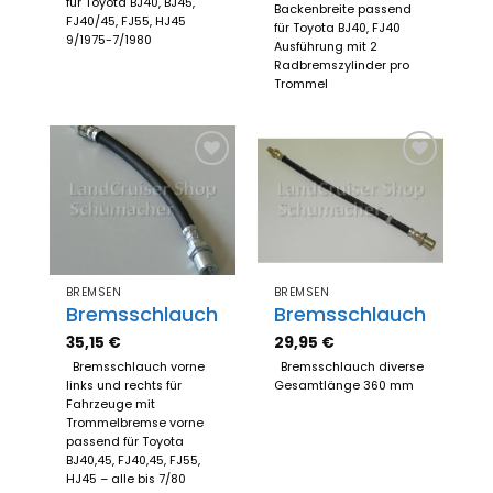
für Toyota BJ40, BJ45,
Backenbreite passend
FJ40/45, FJ55, HJ45
für Toyota BJ40, FJ40
9/1975-7/1980
Ausführung mit 2
Radbremszylinder pro
Trommel
Zum
Zum
Merkzettel
Merkzettel
hinzufügen
hinzufügen
BREMSEN
BREMSEN
Bremsschlauch
Bremsschlauch
35,15
€
29,95
€
Bremsschlauch vorne
Bremsschlauch diverse
links und rechts für
Gesamtlänge 360 mm
Fahrzeuge mit
Trommelbremse vorne
passend für Toyota
BJ40,45, FJ40,45, FJ55,
HJ45 – alle bis 7/80