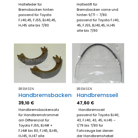
Haltefeder für
Haltestift für
Bremsbacken hinten
Bremsbacken vorne und
passend für Toyota
hinten 9/71 – 7/80
FJ40,45, FJ55, BJ40,45,
passend für Toyota FJ40,
HJ45 alle bis 7/80
45, FJ55, BJ40,45, HJ45
alle bis 7/80
Zum
Zum
Merkzettel
Merkzettel
hinzufügen
hinzufügen
BREMSEN
BREMSEN
Handbremsbackensatz
Handbremsseil
39,10
€
47,60
€
Handbremsbackensatz
Handbremsseil
für Handbremstrommel
passend für Toyota BJ40,
am Differenzial für
43, FJ40, 43, 45, HJ45 –
Toyota FJ55, BJ4# +
1/79 bis 7/80 für
FJ4# bis 80, FJ45, BJ45,
Fahrzeuge bei denen
HJ45, HJ47 alle
der Handbremshebel