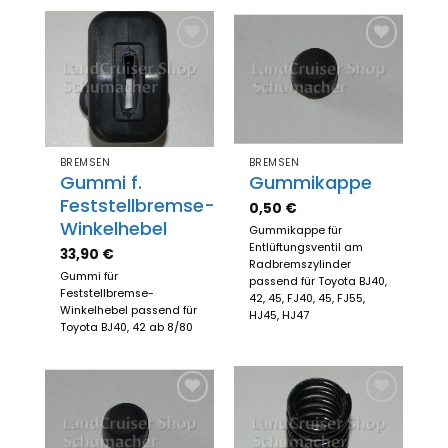
Zum
Zum
Merkzettel
Merkzettel
hinzufügen
hinzufügen
BREMSEN
BREMSEN
Gummi f.
Gummikappe
Feststellbremse-
0,50
€
Winkelhebel
Gummikappe für
Entlüftungsventil am
33,90
€
Radbremszylinder
Gummi für
passend für Toyota BJ40,
Feststellbremse-
42, 45, FJ40, 45, FJ55,
Winkelhebel passend für
HJ45, HJ47
Toyota BJ40, 42 ab 8/80
Zum
Zum
Merkzettel
Merkzettel
hinzufügen
hinzufügen