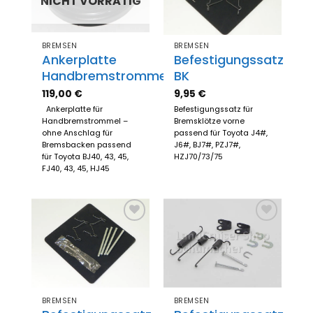
NICHT VORRÄTIG
BREMSEN
BREMSEN
Ankerplatte
Befestigungssatz
Handbremstrommel
BK
119,00
€
9,95
€
Ankerplatte für
Befestigungssatz für
Handbremstrommel –
Bremsklötze vorne
ohne Anschlag für
passend für Toyota J4#,
Bremsbacken passend
J6#, BJ7#, PZJ7#,
für Toyota BJ40, 43, 45,
HZJ70/73/75
FJ40, 43, 45, HJ45
Zum
Zum
Merkzettel
Merkzettel
hinzufügen
hinzufügen
BREMSEN
BREMSEN