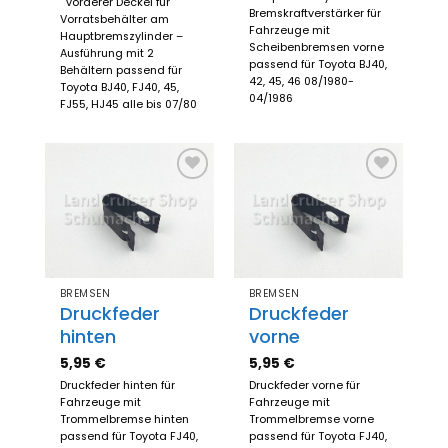
vorderer Deckel für
Bremskraftverstärker für
Vorratsbehälter am
Fahrzeuge mit
Hauptbremszylinder –
Scheibenbremsen vorne
Ausführung mit 2
passend für Toyota BJ40,
Behältern passend für
42, 45, 46 08/1980-
Toyota BJ40, FJ40, 45,
04/1986
FJ55, HJ45 alle bis 07/80
Zum
Zum
Merkzettel
Merkzettel
hinzufügen
hinzufügen
BREMSEN
BREMSEN
Druckfeder
Druckfeder
hinten
vorne
5,95
€
5,95
€
Druckfeder hinten für
Druckfeder vorne für
Fahrzeuge mit
Fahrzeuge mit
Trommelbremse hinten
Trommelbremse vorne
passend für Toyota FJ40,
passend für Toyota FJ40,