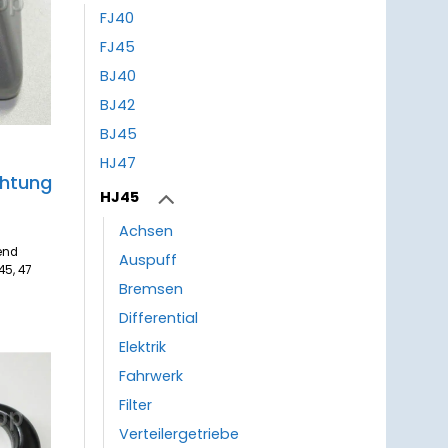
FJ40
FJ45
BJ40
BJ42
BJ45
HJ47
htung
HJ45
Achsen
end
Auspuff
45, 47
Bremsen
Differential
Elektrik
Fahrwerk
um
zettel
Filter
ufügen
Verteilergetriebe