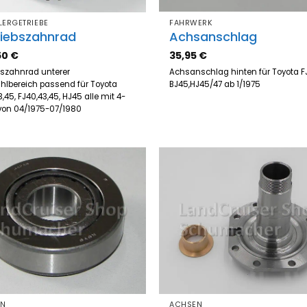
LERGETRIEBE
FAHRWERK
riebszahnrad
Achsanschlag
50
€
35,95
€
bszahnrad unterer
Achsanschlag hinten für Toyota F
hlbereich passend für Toyota
BJ45,HJ45/47 ab 1/1975
,45, FJ40,43,45, HJ45 alle mit 4-
von 04/1975-07/1980
Zum
Z
Merkzettel
Merk
hinzufügen
hinz
EN
ACHSEN