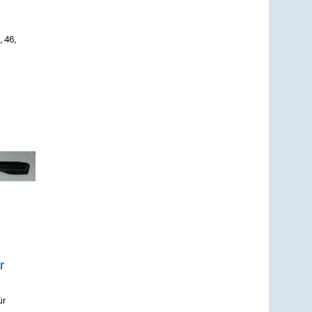
, 46,
um
zettel
ufügen
r
ür