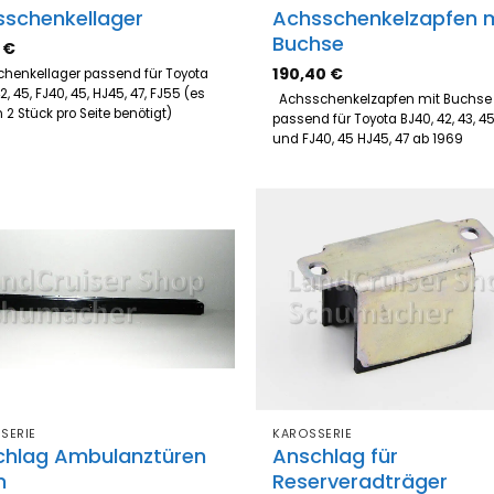
sschenkellager
Achsschenkelzapfen 
Buchse
4
€
190,40
€
henkellager passend für Toyota
2, 45, FJ40, 45, HJ45, 47, FJ55 (es
Achsschenkelzapfen mit Buchse
 2 Stück pro Seite benötigt)
passend für Toyota BJ40, 42, 43, 45
und FJ40, 45 HJ45, 47 ab 1969
Zum
Z
Merkzettel
Merk
hinzufügen
hinz
SERIE
KAROSSERIE
chlag Ambulanztüren
Anschlag für
n
Reserveradträger