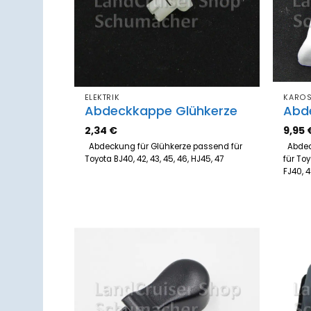
ELEKTRIK
KAROS
Abdeckkappe Glühkerze
Abd
2,34
€
9,95
Abdeckung für Glühkerze passend für
Abdec
Toyota BJ40, 42, 43, 45, 46, HJ45, 47
für Toy
FJ40,
Zum
Merkzettel
hinzufügen