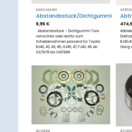
KAROSSERIE
VERTEI
Abstandsstück/Dichtgummi
Abt
6,95
€
474,
Abstandsstück – Dichtgummi Türe
Abtrie
vorne links oder rechts zum
Drehza
Scheibenrahmen passend für Toyota
BJ40,43
BJ40, 42, 43, 45, HJ45, 47, FJ40, 45 ab
Gang 
02/1978 bis 04/1986
Zum
Merkzettel
hinzufügen
ACHSEN
ACHS