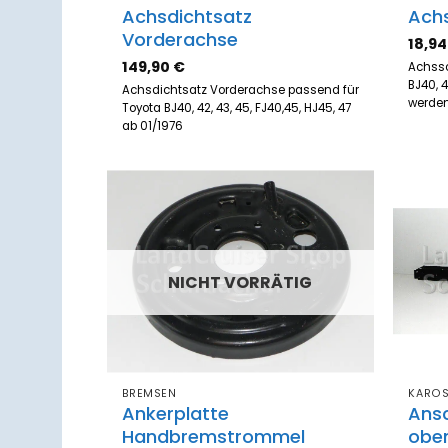
Achsdichtsatz
Ach
Vorderachse
18,9
149,90
€
Achssc
BJ40, 4
Achsdichtsatz Vorderachse passend für
werden
Toyota BJ40, 42, 43, 45, FJ40,45, HJ45, 47
ab 01/1976
Zum
Merkzettel
hinzufügen
NICHT VORRÄTIG
BREMSEN
KAROS
Ankerplatte
Ans
Handbremstrommel
obe