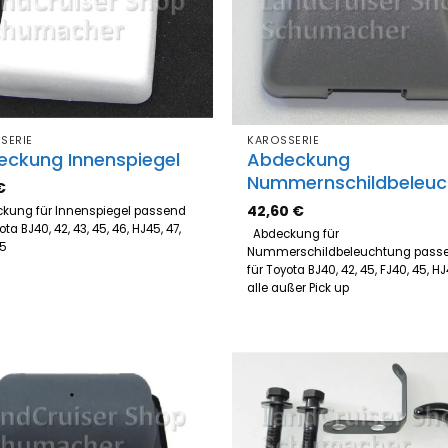
SERIE
KAROSSERIE
eckung Innenspiegel
Abdeckung
Nummernschildbeleuc
€
42,60
€
kung für Innenspiegel passend
ota BJ40, 42, 43, 45, 46, HJ45, 47,
Abdeckung für
 45
Nummerschildbeleuchtung pass
für Toyota BJ40, 42, 45, FJ40, 45, HJ
alle außer Pick up
Zum
Z
Merkzettel
Merk
hinzufügen
hinz