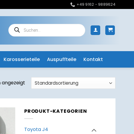
+49 9162 - 9889624
Products
search
Karosserieteile
Auspuffteile
Kontakt
 angezeigt
PRODUKT-KATEGORIEN
um
zettel
Toyota J4
ufügen