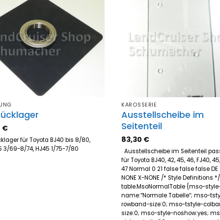
Zum
Z
Merkzettel
Merk
hinzufügen
hinz
LUNG
KAROSSERIE
rücklager
Ausstellscheibe im
Seitenteil
0
€
83,30
€
klager für Toyota BJ40 bis 8/80,
5 3/69-8/74, HJ45 1/75-7/80
Ausstellscheibe im Seitenteil pa
für Toyota BJ40, 42, 45, 46, FJ40, 45
47 Normal 0 21 false false false DE
NONE X-NONE /* Style Definitions *
table.MsoNormalTable {mso-style
name:“Normale Tabelle“; mso-tsty
rowband-size:0; mso-tstyle-colb
size:0; mso-style-noshow:yes; m