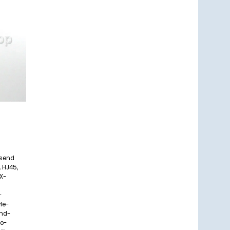
um
zettel
ufügen
ssend
, HJ45,
 X-
/
-
le-
and-
so-