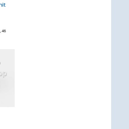
mit
, 46
um
zettel
ufügen