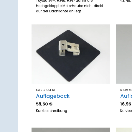
Toyota J4#, HJ45, HJ47 damit die
43, 45,
hochgeklappte Motorhaube nicht direkt
auf der Dachkante anliegt
Zum
Merkzettel
hinzufügen
KAROSSERIE
KAROS
Auflagebock
Auf
59,50
€
16,9
Kurzbeschreibung
Kurzb