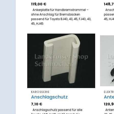
119,00
€
148,
Ankerplatte für Handbremstrommel –
Ansch
ohne Anschlag für Bremsbacken
passend
passend für Toyota BJ40, 43, 45, FJ40, 43,
45, H
45, HJ45
Zum
Merkzettel
hinzufügen
KAROSSERIE
ELEKTR
Anschlagschutz
Ant
7,10
€
120,
Anschlagschutz passend für alle
Antenn