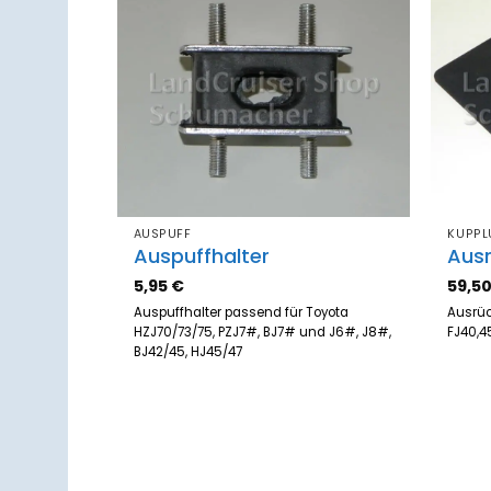
Zum
Merkzettel
hinzufügen
AUSPUFF
KUPP
Auspuffhalter
Aus
5,95
€
59,5
Auspuffhalter passend für Toyota
Ausrüc
HZJ70/73/75, PZJ7#, BJ7# und J6#, J8#,
FJ40,4
BJ42/45, HJ45/47