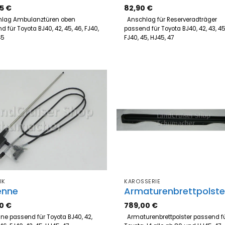
75
€
82,90
€
lag Ambulanztüren oben
Anschlag für Reserveradträger
 für Toyota BJ40, 42, 45, 46, FJ40,
passend für Toyota BJ40, 42, 43, 45
J45
FJ40, 45, HJ45, 47
Zum
Z
Merkzettel
Merk
hinzufügen
hinz
IK
KAROSSERIE
enne
Armaturenbrettpolste
90
€
789,00
€
e passend für Toyota BJ40, 42,
Armaturenbrettpolster passend f