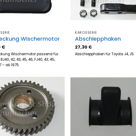
SERIE
KAROSSERIE
eckung Wischermotor
Abschlepphaken
0
€
27,30
€
kung Wischermotor passend für
Abschlepphaken für Toyota J4, J5
BJ40, 42, 43, 45, 46, FJ40, 43, 45,
47 – ab 1975
Zum
Z
Merkzettel
Merk
hinzufügen
hinz