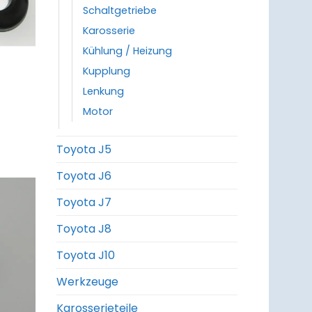
Schaltgetriebe
Karosserie
Kühlung / Heizung
Kupplung
Lenkung
Motor
Toyota J5
Toyota J6
Toyota J7
um
zettel
Toyota J8
ufügen
Toyota J10
Werkzeuge
Karosserieteile