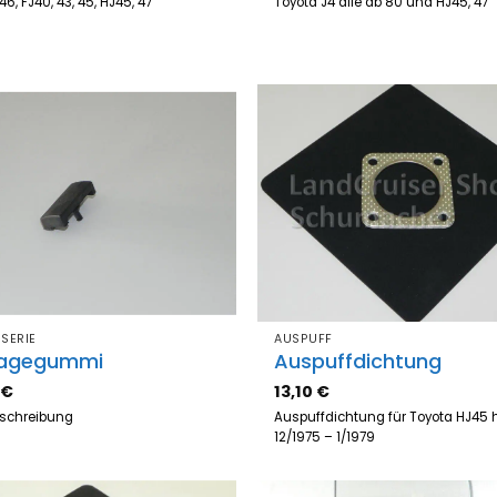
 46, FJ40, 43, 45, HJ45, 47
Toyota J4 alle ab 80 und HJ45, 
Zum
Z
Merkzettel
Merk
hinzufügen
hinz
SERIE
AUSPUFF
lagegummi
Auspuffdichtung
5
€
13,10
€
eschreibung
Auspuffdichtung für Toyota HJ45 h
12/1975 – 1/1979