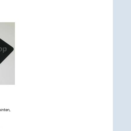
47
um
zettel
ufügen
inten,