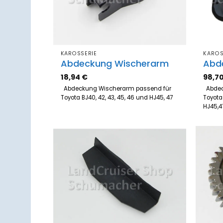
KAROSSERIE
KAROS
Abdeckung Wischerarm
Abd
18,94
€
98,7
Abdeckung Wischerarm passend für
Abdec
Toyota BJ40, 42, 43, 45, 46 und HJ45, 47
Toyota 
HJ45,
Zum
Merkzettel
hinzufügen