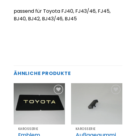
passend für Toyota FJ40, FJ43/46, FJ45,
BJ40, BJ42, BJ43/46, BJ45
ÄHNLICHE PRODUKTE
Zum
Zum
el
Merkzettel
Merkzettel
gen
hinzufügen
hinzufügen
KAROSSERIE
KAROSSERIE
rohr
Emblem
Auflagegummi