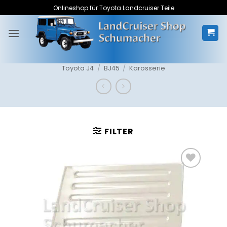
Zum
Onlineshop für Toyota Landcruiser Teile
Inhalt
springen
Toyota J4
/
BJ45
/
Karosserie
FILTER
Zum
Merkzettel
hinzufügen