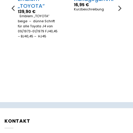
16,95
€
„TOYOTA“
Kurzbeschreibung
139,90
€
Emblem „TOYOTA“
45
beige – dünne Schrift
für alle Toyota J4 von
09/1973-01/1979 FJ40,45
– BJ40,45 – HJ45
n
KONTAKT