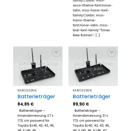
family:Calibri; mso-
ascii-theme-font:minor-
latin; mso-hansi-font-
family:Calibri; mso-
hansi-theme-
font:minor-latin; mso-
bidi-font-family:“Times
New Roman“; [...]
Zum
Zum
Merkzettel
Merkzettel
hinzufügen
hinzufügen
KAROSSERIE
KAROSSERIE
Batterieträger
Batterieträger
84,85
€
89,90
€
Batterieträger –
Batterieträger –
Innenabmessung 27 x
Innenabmessung 31 x
17,5 cm passend für
17,5 cm passend für
Toyota BJ40, 42, 43, 45,
Toyota BJ40, 42, 43, 45,
46, FJ40, 45
46, FJ40, 45, HJ45, 47