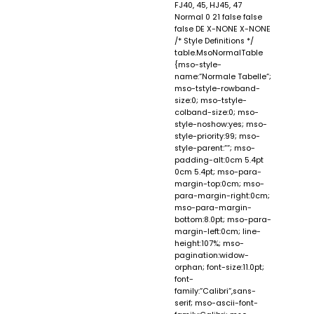
FJ40, 45, HJ45, 47
Normal 0 21 false false
false DE X-NONE X-NONE
/* Style Definitions */
table.MsoNormalTable
{mso-style-
name:“Normale Tabelle“;
mso-tstyle-rowband-
size:0; mso-tstyle-
colband-size:0; mso-
style-noshow:yes; mso-
style-priority:99; mso-
style-parent:““; mso-
padding-alt:0cm 5.4pt
0cm 5.4pt; mso-para-
margin-top:0cm; mso-
para-margin-right:0cm;
mso-para-margin-
bottom:8.0pt; mso-para-
margin-left:0cm; line-
height:107%; mso-
pagination:widow-
orphan; font-size:11.0pt;
font-
family:“Calibri“,sans-
serif; mso-ascii-font-