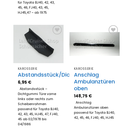
für Toyota BJ40, 42, 43,
45, 46, FJ40, 43, 45,
HJ45,47 – ab 1975
Zum
Zum
Merkzettel
Merkzettel
hinzufügen
hinzufügen
KAROSSERIE
KAROSSERIE
Abstandsstück/Dichtgummi
Anschlag
Ambulanztüren
6,95
€
oben
Abstandsstück –
Dichtgummi Türe vorne
148,75
€
links oder rechts zum
Anschlag
Scheibenrahmen
Ambulanztüren oben
passend für Toyota BJ40,
passend für Toyota BJ40,
42, 43, 45, HJ45, 47, FJ40,
42, 45, 46, FJ40, 45, HJ45
45 ab 02/1978 bis
04/1986