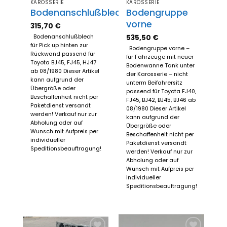
KAROSSERIE
KAROSSERIE
Bodenanschlußblech
Bodengruppe
vorne
315,70
€
535,50
€
Bodenanschlußblech
für Pick up hinten zur
Bodengruppe vorne –
Rückwand passend für
für Fahrzeuge mit neuer
Toyota BJ45, FJ45, HJ47
Bodenwanne Tank unter
ab 08/1980 Dieser Artikel
der Karosserie – nicht
kann aufgrund der
unterm Beifahrersitz
Übergröße oder
passend für Toyota FJ40,
Beschaffenheit nicht per
FJ45, BJ42, BJ45, BJ46 ab
Paketdienst versandt
08/1980 Dieser Artikel
werden! Verkauf nur zur
kann aufgrund der
Abholung oder auf
Übergröße oder
Wunsch mit Aufpreis per
Beschaffenheit nicht per
individueller
Paketdienst versandt
Speditionsbeauftragung!
werden! Verkauf nur zur
Abholung oder auf
Wunsch mit Aufpreis per
individueller
Speditionsbeauftragung!