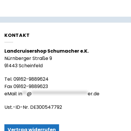
KONTAKT
Landcruisershop Schumacher e.K.
Nürnberger Straße 9
91443 Scheinfeld
Tel. 09162-9889624
Fax 09162-9889623
eMail:
in
**
@
************************
er.de
Ust.-ID-Nr. DE300547792
Vertrag widerrufen