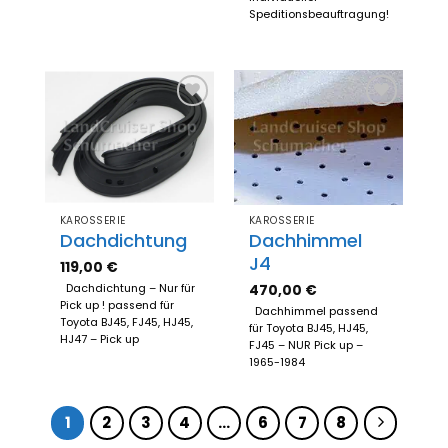
Speditionsbeauftragung!
Zum
Zum
Merkzettel
Merkzettel
hinzufügen
hinzufügen
KAROSSERIE
KAROSSERIE
Dachdichtung
Dachhimmel
J4
119,00
€
470,00
€
Dachdichtung – Nur für
Pick up ! passend für
Dachhimmel passend
Toyota BJ45, FJ45, HJ45,
für Toyota BJ45, HJ45,
HJ47 – Pick up
FJ45 – NUR Pick up –
1965-1984
1
2
3
4
…
6
7
8