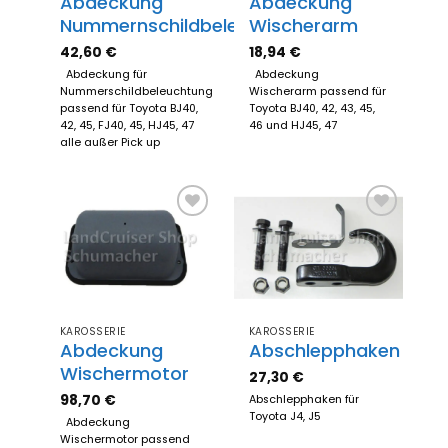
Abdeckung
Abdeckung
Nummernschildbeleuchtung
Wischerarm
42,60
€
18,94
€
Abdeckung für
Abdeckung
Nummerschildbeleuchtung
Wischerarm passend für
passend für Toyota BJ40,
Toyota BJ40, 42, 43, 45,
42, 45, FJ40, 45, HJ45, 47
46 und HJ45, 47
alle außer Pick up
Zum
Zum
Merkzettel
Merkzettel
hinzufügen
hinzufügen
KAROSSERIE
KAROSSERIE
Abdeckung
Abschlepphaken
Wischermotor
27,30
€
98,70
€
Abschlepphaken für
Toyota J4, J5
Abdeckung
Wischermotor passend