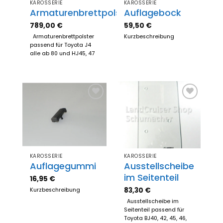
KAROSSERIE
KAROSSERIE
Armaturenbrettpolster
Auflagebock
789,00
€
59,50
€
Armaturenbrettpolster
Kurzbeschreibung
passend für Toyota J4
alle ab 80 und HJ45, 47
Zum
Zum
Merkzettel
Merkzettel
hinzufügen
hinzufügen
KAROSSERIE
KAROSSERIE
Auflagegummi
Ausstellscheibe
im Seitenteil
16,95
€
83,30
€
Kurzbeschreibung
Ausstellscheibe im
Seitenteil passend für
Toyota BJ40, 42, 45, 46,