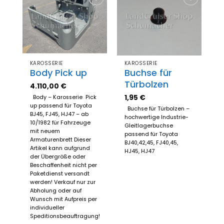
Zum
Zum
Merkzettel
Merkzettel
hinzufügen
hinzufügen
KAROSSERIE
KAROSSERIE
Body Pick up
Buchse für
Türbolzen
4.110,00
€
1,95
€
Body – Karosserie Pick
up passend für Toyota
Buchse für Türbolzen –
BJ45, FJ45, HJ47 – ab
hochwertige Industrie-
10/1982 für Fahrzeuge
Gleitlagerbuchse
mit neuem
passend für Toyota
Armaturenbrett Dieser
BJ40,42,45, FJ40,45,
Artikel kann aufgrund
HJ45, HJ47
der Übergröße oder
Beschaffenheit nicht per
Paketdienst versandt
werden! Verkauf nur zur
Abholung oder auf
Wunsch mit Aufpreis per
individueller
Speditionsbeauftragung!