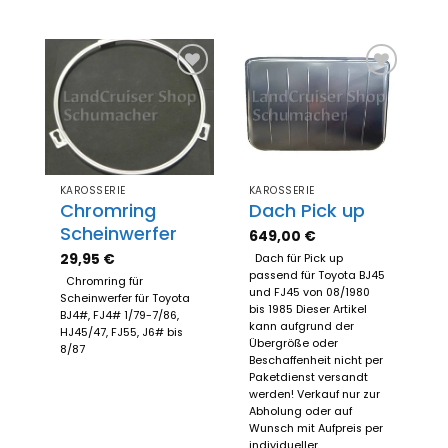
Zum
Zum
Merkzettel
Merkzettel
hinzufügen
hinzufügen
KAROSSERIE
KAROSSERIE
Chromring
Dach Pick up
Scheinwerfer
649,00
€
29,95
€
Dach für Pick up
passend für Toyota BJ45
Chromring für
und FJ45 von 08/1980
Scheinwerfer für Toyota
bis 1985 Dieser Artikel
BJ4#, FJ4# 1/79-7/86,
kann aufgrund der
HJ45/47, FJ55, J6# bis
Übergröße oder
8/87
Beschaffenheit nicht per
Paketdienst versandt
werden! Verkauf nur zur
Abholung oder auf
Wunsch mit Aufpreis per
individueller