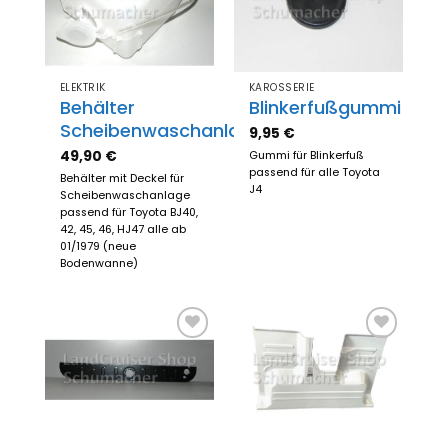
Merkzettel
Merkzettel
hinzufügen
hinzufügen
ELEKTRIK
KAROSSERIE
Behälter
Blinkerfußgummi
Scheibenwaschanlage
9,95
€
49,90
€
Gummi für Blinkerfuß
passend für alle Toyota
Behälter mit Deckel für
J4
Scheibenwaschanlage
passend für Toyota BJ40,
42, 45, 46, HJ47 alle ab
01/1979 (neue
Bodenwanne)
Zum
Zum
Merkzettel
Merkzettel
hinzufügen
hinzufügen