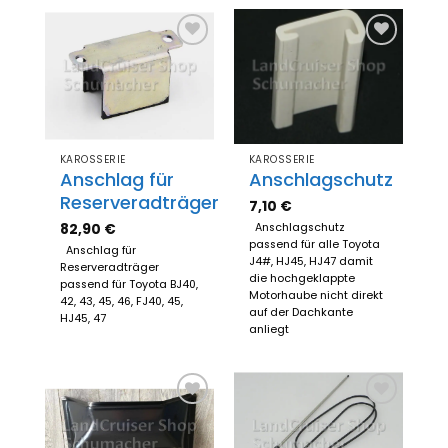
Zum
Zum
Merkzettel
Merkzettel
hinzufügen
hinzufügen
KAROSSERIE
KAROSSERIE
Anschlag für
Anschlagschutz
Reserveradträger
7,10
€
82,90
€
Anschlagschutz
passend für alle Toyota
Anschlag für
J4#, HJ45, HJ47 damit
Reserveradträger
die hochgeklappte
passend für Toyota BJ40,
Motorhaube nicht direkt
42, 43, 45, 46, FJ40, 45,
auf der Dachkante
HJ45, 47
anliegt
Zum
Zum
Merkzettel
Merkzettel
hinzufügen
hinzufügen