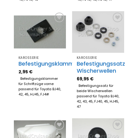
Zum
Zum
Merkzettel
Merkzettel
hinzufügen
hinzufügen
KAROSSERIE
KAROSSERIE
Befestigungsklammer
Befestigungssatz
Wischerwellen
2,95
€
69,95
€
Befestigungsklammer
für Schriftzüge vorne
Befestigungssatz für
passend für Toyota BJ40,
beide Wischerwellen
42, 45, HJ45, FJ4#
passend für Toyota BJ40,
42, 43, 45, FJ40, 45, HJ45,
47
Zum
Zum