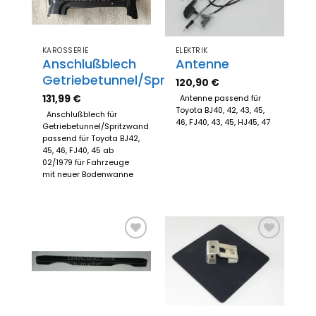
KAROSSERIE
ELEKTRIK
Anschlußblech
Antenne
Getriebetunnel/Spritzwand
120,90
€
131,99
€
Antenne passend für
Toyota BJ40, 42, 43, 45,
Anschlußblech für
46, FJ40, 43, 45, HJ45, 47
Getriebetunnel/Spritzwand
passend für Toyota BJ42,
45, 46, FJ40, 45 ab
02/1979 für Fahrzeuge
mit neuer Bodenwanne
Zum
Zum
Merkzettel
Merkzettel
hinzufügen
hinzufügen