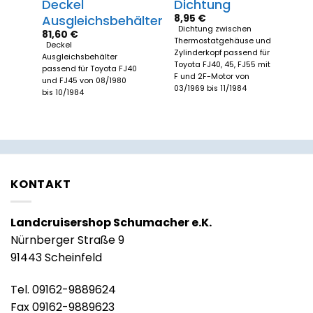
Deckel
Dichtung
8,95
€
Ausgleichsbehälter
Dichtung zwischen
81,60
€
Thermostatgehäuse und
Deckel
Zylinderkopf passend für
Ausgleichsbehälter
Toyota FJ40, 45, FJ55 mit
passend für Toyota FJ40
F und 2F-Motor von
und FJ45 von 08/1980
03/1969 bis 11/1984
bis 10/1984
KONTAKT
Landcruisershop Schumacher e.K.
Nürnberger Straße 9
91443 Scheinfeld
Tel. 09162-9889624
Fax 09162-9889623