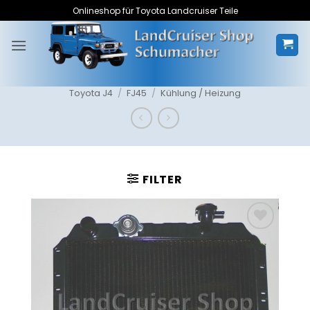
Zum
Onlineshop für Toyota Landcruiser Teile
Inhalt
springen
Toyota J4
/
FJ45
/
Kühlung / Heizung
FILTER
Zum
Merkzettel
hinzufügen