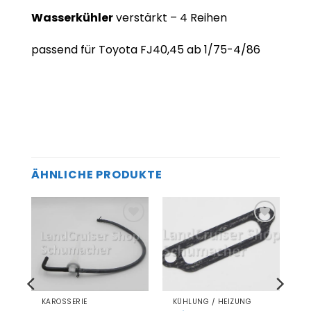
Wasserkühler
verstärkt – 4 Reihen
passend für Toyota FJ40,45 ab 1/75-4/86
ÄHNLICHE PRODUKTE
Zum
Zum
el
Merkzettel
Merkzettel
gen
hinzufügen
hinzufügen
KAROSSERIE
KÜHLUNG / HEIZUNG