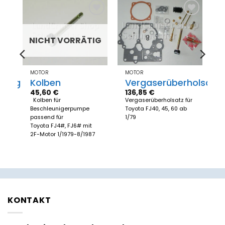
Zum
Zum
el
Merkzettel
Merkzettel
gen
hinzufügen
hinzufügen
NICHT VORRÄTIG
MOTOR
MOTOR
tung
Kolben
Vergaserüberholsatz
45,60
€
136,85
€
Kolben für
Vergaserüberholsatz für
Beschleunigerpumpe
Toyota FJ40, 45, 60 ab
F
passend für
1/79
,
Toyota FJ4#, FJ6# mit
2F-Motor 1/1979-8/1987
KONTAKT