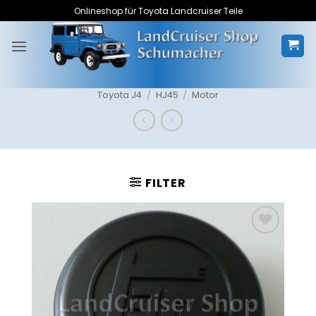
Zum
Onlineshop für Toyota Landcruiser Teile
Inhalt
springen
Toyota J4
/
HJ45
/
Motor
FILTER
Zum
Merkzettel
hinzufügen