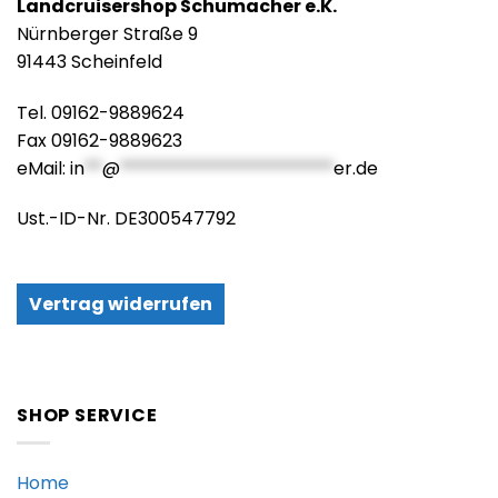
Landcruisershop Schumacher e.K.
Nürnberger Straße 9
91443 Scheinfeld
Tel. 09162-9889624
Fax 09162-9889623
eMail:
in
**
@
************************
er.de
Ust.-ID-Nr. DE300547792
Vertrag widerrufen
SHOP SERVICE
Home