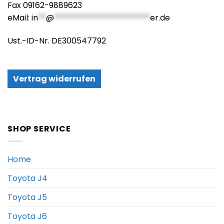
Fax 09162-9889623
eMail:
in
**
@
************************
er.de
Ust.-ID-Nr. DE300547792
Vertrag widerrufen
SHOP SERVICE
Home
Toyota J4
Toyota J5
Toyota J6