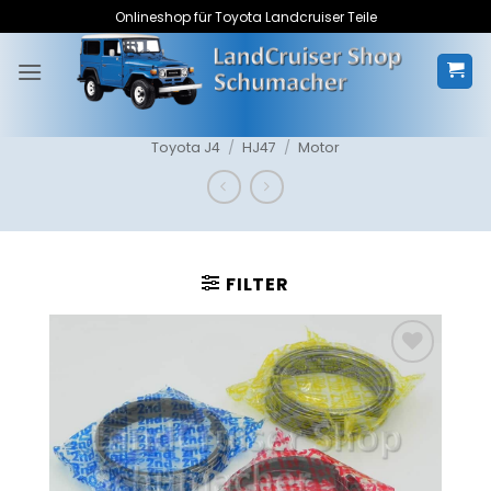
Zum
Onlineshop für Toyota Landcruiser Teile
Inhalt
springen
Toyota J4
/
HJ47
/
Motor
FILTER
Zum
Merkzettel
hinzufügen