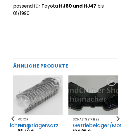
passend für Toyota
HJ60 und HJ47
bis
01/1990
ÄHNLICHE PRODUKTE
Zum
Zum
el
Merkzettel
Merkzettel
gen
hinzufügen
hinzufügen
MOTOR
SCHALTGETRIEBE
erdichtung
Hauptlagersatz
Getriebelager/Motorl