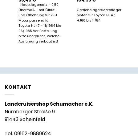
98,40
€
104,95
€
Hauptlagersatz – 0,50
ung
Übermaß – mit Ölnut
Getriebelager/Motorlager
und Ölbohrung für 2-H
hinten für Toyota HJ47,
Motor passend für
HJ60 bis 11/84
Toyota HJ47 – 11/1984 bis
06/1985 Vor Bestellung
bitte überprüfen, welche
Ausführung verbaut ist!
KONTAKT
Landcruisershop Schumacher e.K.
Nürnberger Straße 9
91443 Scheinfeld
Tel. 09162-9889624