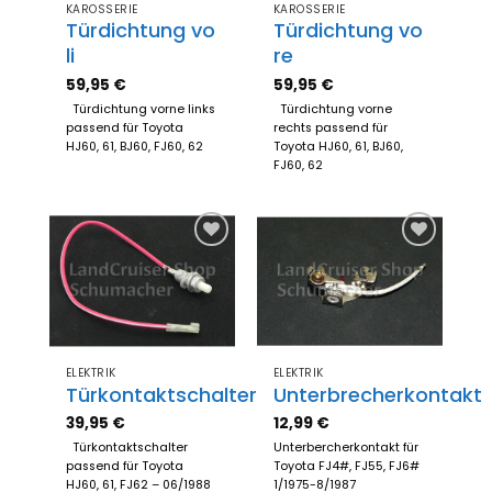
KAROSSERIE
KAROSSERIE
Türdichtung vo
Türdichtung vo
li
re
59,95
€
59,95
€
Türdichtung vorne links
Türdichtung vorne
passend für Toyota
rechts passend für
HJ60, 61, BJ60, FJ60, 62
Toyota HJ60, 61, BJ60,
FJ60, 62
Zum
Zum
Merkzettel
Merkzettel
hinzufügen
hinzufügen
ELEKTRIK
ELEKTRIK
Türkontaktschalter
Unterbrecherkontakt
39,95
€
12,99
€
Türkontaktschalter
Unterbercherkontakt für
passend für Toyota
Toyota FJ4#, FJ55, FJ6#
HJ60, 61, FJ62 – 06/1988
1/1975-8/1987