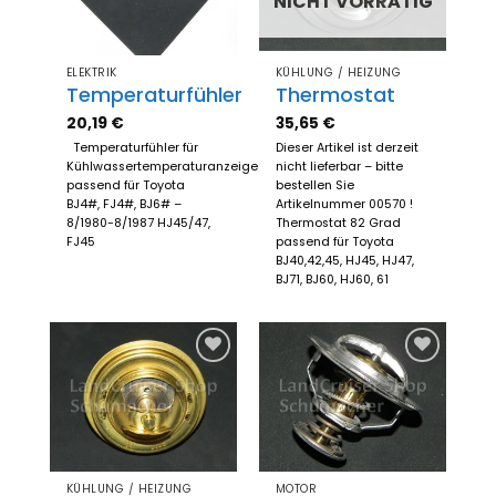
NICHT VORRÄTIG
ELEKTRIK
KÜHLUNG / HEIZUNG
Temperaturfühler
Thermostat
20,19
€
35,65
€
Temperaturfühler für
Dieser Artikel ist derzeit
Kühlwassertemperaturanzeige
nicht lieferbar – bitte
passend für Toyota
bestellen Sie
BJ4#, FJ4#, BJ6# –
Artikelnummer 00570 !
8/1980-8/1987 HJ45/47,
Thermostat 82 Grad
FJ45
passend für Toyota
BJ40,42,45, HJ45, HJ47,
BJ71, BJ60, HJ60, 61
Zum
Zum
Merkzettel
Merkzettel
hinzufügen
hinzufügen
KÜHLUNG / HEIZUNG
MOTOR