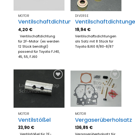
MOTOR
DIVERSE
Ventilschaftdichtung
Ventilschaftdichtung
4,20
€
19,94
€
Ventilschaftdichtung
Ventilschaftsdichtungen
für 2F-Motor (es werden
als Satz mit 8 Stück für
12 Stück benötigt)
Toyota BJ60 8/80-8/87
passend für Toyota FJ40,
45, 55, FJ60
Zum
Zum
Merkzettel
Merkzettel
hinzufügen
hinzufügen
MOTOR
MOTOR
Ventilstößel
Vergaserüberholsatz
33,90
€
136,85
€
Ventilstößel für 2F-
Vergaserüberholsatz für