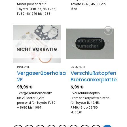
Motor passend für
Toyota FJ40, 45, 60 ab
Toyota FJ40, 43, 45, FJ55,
1/79
FJ60 -8/1976 bis 1986
Zum
Zum
Merkzettel
Merkzettel
hinzufügen
hinzufügen
NICHT VORRÄTIG
DIVERSE
BREMSEN
Vergaserüberholsatz
Verschlußstopfen
2F
Bremsankerplatte
99,95
€
5,95
€
Vergaserüberholsatz
Verschlußstopfen
für 2F Motor 4,2ltr.
Bremsankerplatte hinten
passend für Toyota FJ60
für Toyota BJ42,45,
– 8/80 bis 11/84
FJ40,45 ab 08/80
HJ60,61