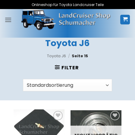
Zum
Onlineshop für Toyota Landcruiser Teile
Inhalt
springen
Toyota J6
Toyota J6
/
Seite 15
FILTER
Zum
Zum
Merkzettel
Merkzettel
hinzufügen
hinzufügen