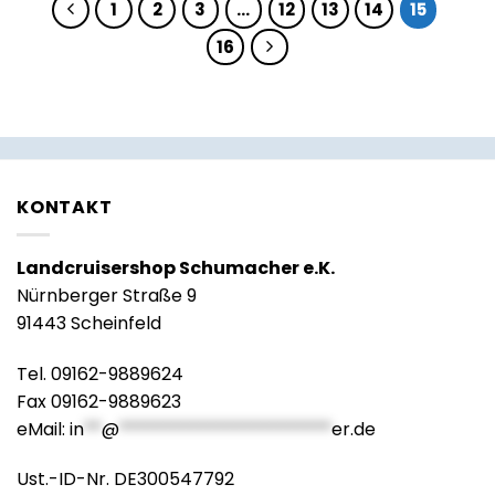
1
2
3
…
12
13
14
15
16
KONTAKT
Landcruisershop Schumacher e.K.
Nürnberger Straße 9
91443 Scheinfeld
Tel. 09162-9889624
Fax 09162-9889623
eMail:
in
**
@
************************
er.de
Ust.-ID-Nr. DE300547792