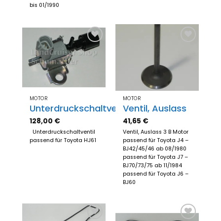
bis 01/1990
Zum
Zum
Merkzettel
Merkzettel
hinzufügen
hinzufügen
MOTOR
MOTOR
Unterdruckschaltventil
Ventil, Auslass
128,00
€
41,65
€
Unterdruckschaltventil
Ventil, Auslass 3 B Motor
passend für Toyota HJ61
passend für Toyota J4 –
BJ42/45/46 ab 08/1980
passend für Toyota J7 –
BJ70/73/75 ab 11/1984
passend für Toyota J6 –
BJ60