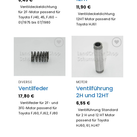
8,45
€
11,90
€
Ventildeckeldichtung
für 2F-Motor passend für
Ventildeckeldichtung
Toyota FJ40, 45, FJ60 –
12HT Motor passend für
01/1975 bis 07/1980
Toyota HJ61
Zum
Zum
Merkzettel
Merkzettel
hinzufügen
hinzufügen
DIVERSE
MOTOR
Ventilfeder
Ventilführung
2H und 12HT
17,80
€
6,55
€
Ventilfeder für 2F- und
3FE-Motor passend für
Ventilführung Standard
Toyota FJ60, FJ62, FJ80
für 2 H und 12 HT Motor
passend für Toyota
HJ60, 61, HJ47