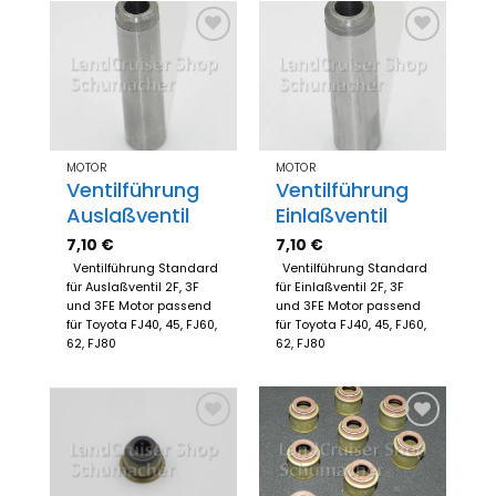
Zum
Zum
Merkzettel
Merkzettel
hinzufügen
hinzufügen
MOTOR
MOTOR
Ventilführung
Ventilführung
Auslaßventil
Einlaßventil
7,10
€
7,10
€
Ventilführung Standard
Ventilführung Standard
für Auslaßventil 2F, 3F
für Einlaßventil 2F, 3F
und 3FE Motor passend
und 3FE Motor passend
für Toyota FJ40, 45, FJ60,
für Toyota FJ40, 45, FJ60,
62, FJ80
62, FJ80
Zum
Zum
Merkzettel
Merkzettel
hinzufügen
hinzufügen