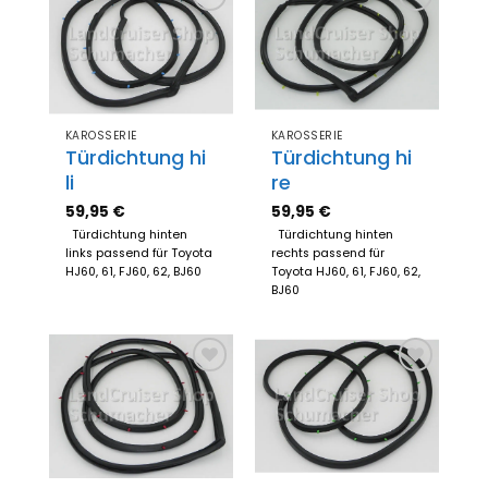
Zum
Zum
Merkzettel
Merkzettel
hinzufügen
hinzufügen
KAROSSERIE
KAROSSERIE
Türdichtung hi
Türdichtung hi
li
re
59,95
€
59,95
€
Türdichtung hinten
Türdichtung hinten
links passend für Toyota
rechts passend für
HJ60, 61, FJ60, 62, BJ60
Toyota HJ60, 61, FJ60, 62,
BJ60
Zum
Zum
Merkzettel
Merkzettel
hinzufügen
hinzufügen