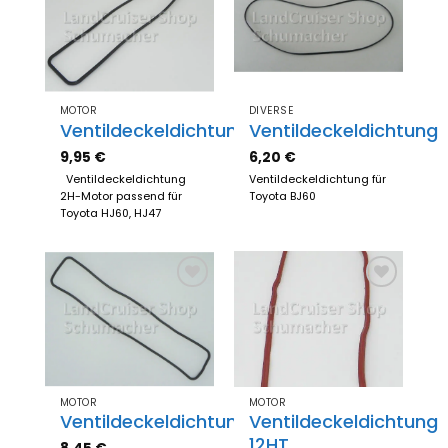
Zum
Zum
Merkzettel
Merkzettel
hinzufügen
hinzufügen
MOTOR
DIVERSE
Ventildeckeldichtung
Ventildeckeldichtung
9,95
€
6,20
€
Ventildeckeldichtung
Ventildeckeldichtung für
2H-Motor passend für
Toyota BJ60
Toyota HJ60, HJ47
Zum
Zum
Merkzettel
Merkzettel
hinzufügen
hinzufügen
MOTOR
MOTOR
Ventildeckeldichtung
Ventildeckeldichtung
12HT