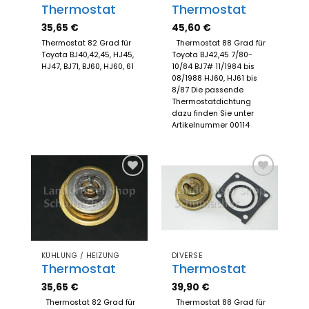
Thermostat
Thermostat
35,65
€
45,60
€
Thermostat 82 Grad für
Thermostat 88 Grad für
Toyota BJ40,42,45, HJ45,
Toyota BJ42,45 7/80-
HJ47, BJ71, BJ60, HJ60, 61
10/84 BJ7# 11/1984 bis
08/1988 HJ60, HJ61 bis
8/87 Die passende
Thermostatdichtung
dazu finden Sie unter
Artikelnummer 00114
Zum
Zum
Merkzettel
Merkzettel
hinzufügen
hinzufügen
KÜHLUNG / HEIZUNG
DIVERSE
Thermostat
Thermostat
35,65
€
39,90
€
Thermostat 82 Grad für
Thermostat 88 Grad für