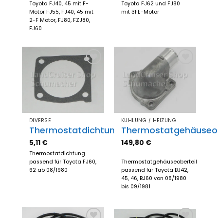
Toyota FJ40, 45 mit F-
Toyota FJ62 und FJ80
Motor FJ55, FJ40, 45 mit
mit 3FE-Motor
2-F Motor, FJ80, FZJ80,
FJ60
Zum
Zum
Merkzettel
Merkzettel
hinzufügen
hinzufügen
DIVERSE
KÜHLUNG / HEIZUNG
Thermostatdichtung
Thermostatgehäuseob
5,11
€
149,80
€
Thermostatdichtung
passend für Toyota FJ60,
Thermostatgehäuseoberteil
62 ab 08/1980
passend für Toyota BJ42,
45, 46, BJ60 von 08/1980
bis 09/1981