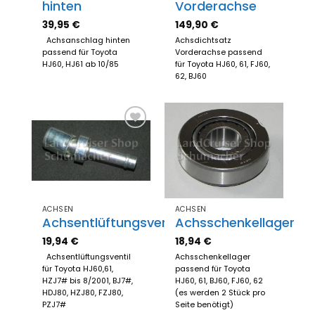
hinten
Vorderachse
39,95
€
149,90
€
Achsanschlag hinten
Achsdichtsatz
passend für Toyota
Vorderachse passend
HJ60, HJ61 ab 10/85
für Toyota HJ60, 61, FJ60,
62, BJ60
Zum
Zum
Merkzettel
Merkzettel
hinzufügen
hinzufügen
ACHSEN
ACHSEN
Achsentlüftungsventil
Achsschenkellager
19,94
€
18,94
€
Achsentlüftungsventil
Achsschenkellager
für Toyota HJ60,61,
passend für Toyota
HZJ7# bis 8/2001, BJ7#,
HJ60, 61, BJ60, FJ60, 62
HDJ80, HZJ80, FZJ80,
(es werden 2 Stück pro
PZJ7#
Seite benötigt)