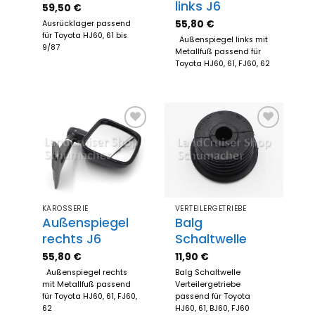
links J6
59,50
€
55,80
€
Ausrücklager passend
für Toyota HJ60, 61 bis
Außenspiegel links mit
9/87
Metallfuß passend für
Toyota HJ60, 61, FJ60, 62
Zum
Zum
Merkzettel
Merkzettel
hinzufügen
hinzufügen
KAROSSERIE
VERTEILERGETRIEBE
Außenspiegel
Balg
rechts J6
Schaltwelle
55,80
€
11,90
€
Außenspiegel rechts
Balg Schaltwelle
mit Metallfuß passend
Verteilergetriebe
für Toyota HJ60, 61, FJ60,
passend für Toyota
62
HJ60, 61, BJ60, FJ60