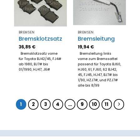
Zum
Zum
Merkzettel
Merkzettel
hinzufügen
hinzufügen
BREMSEN
BREMSEN
Bremsklotzsatz
Bremsleitung
36,85
€
19,94
€
Bremsklotzsatz vorne
Bremsleitung links
für Toyota BJ42/45, FJ4#
vorne zum Bremssattel
ab 1980, BJ7# bis
passend für Toyota BJ60,
01/1990, HJ47, J6#
HJ60, 61, FJ60, 62 BJ42,
45, FJ45, HJ47, BJ7# bis
1/90, HZJ7#, und PZJ7#
alle bis 8/99
1
2
3
4
…
9
10
11