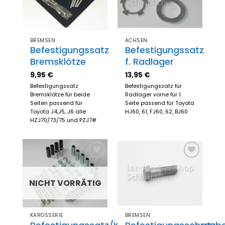
hinzufügen
hinzufügen
BREMSEN
ACHSEN
Befestigungssatz
Befestigungssatz
Bremsklötze
f. Radlager
9,95
€
13,95
€
Befestigungssatz
Befestigungssatz für
Bremsklötze für beide
Radlager vorne für 1
Seiten passend für
Seite passend für Toyota
Toyota J4,J5, J6 alle
HJ60, 61, FJ60, 62, BJ60
HZJ70/73/75 und PZJ7#
Zum
Zum
Merkzettel
Merkzettel
hinzufügen
hinzufügen
NICHT VORRÄTIG
KAROSSERIE
BREMSEN