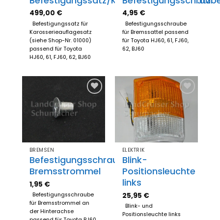
Befestigungssatz/Karosserieauflagesatz
Befestigungsschraub
499,00
€
4,95
€
Befestigungssatz für
Befestigungsschraube
Karosserieauflagesatz
für Bremssattel passend
(siehe Shop-Nr. 01000)
für Toyota HJ60, 61, FJ60,
passend für Toyota
62, BJ60
HJ60, 61, FJ60, 62, BJ60
Zum
Zum
Merkzettel
Merkzettel
hinzufügen
hinzufügen
BREMSEN
ELEKTRIK
Befestigungsschraube
Blink-
Bremsstrommel
Positionsleuchte
links
1,95
€
25,95
€
Befestigungsschraube
für Bremsstrommel an
Blink- und
der Hinterachse
Positionsleuchte links
passend für Toyota BJ60,