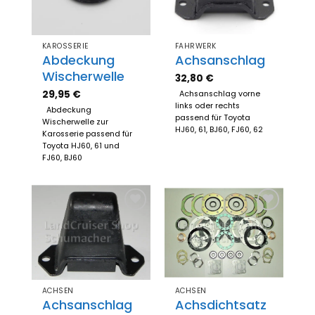
KAROSSERIE
FAHRWERK
Abdeckung
Achsanschlag
Wischerwelle
32,80
€
29,95
€
Achsanschlag vorne
links oder rechts
Abdeckung
passend für Toyota
Wischerwelle zur
HJ60, 61, BJ60, FJ60, 62
Karosserie passend für
Toyota HJ60, 61 und
FJ60, BJ60
Zum
Zum
Merkzettel
Merkzettel
hinzufügen
hinzufügen
ACHSEN
ACHSEN
Achsanschlag
Achsdichtsatz