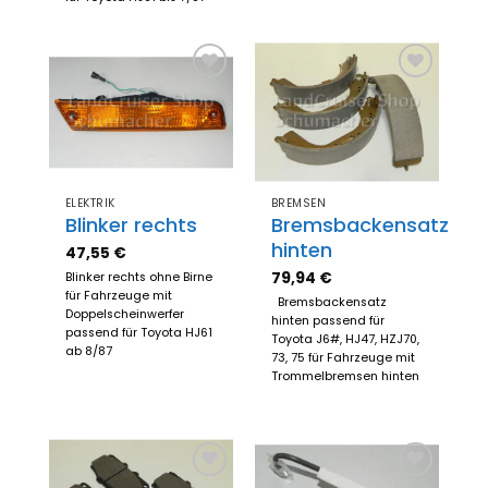
Zum
Zum
Merkzettel
Merkzettel
hinzufügen
hinzufügen
ELEKTRIK
BREMSEN
Blinker rechts
Bremsbackensatz
hinten
47,55
€
79,94
€
Blinker rechts ohne Birne
für Fahrzeuge mit
Bremsbackensatz
Doppelscheinwerfer
hinten passend für
passend für Toyota HJ61
Toyota J6#, HJ47, HZJ70,
ab 8/87
73, 75 für Fahrzeuge mit
Trommelbremsen hinten