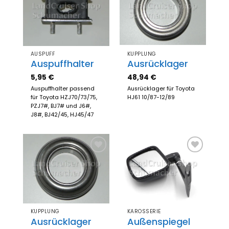
Zum
Zum
Merkzettel
Merkzettel
hinzufügen
hinzufügen
AUSPUFF
KUPPLUNG
Auspuffhalter
Ausrücklager
5,95
€
48,94
€
Auspuffhalter passend
Ausrücklager für Toyota
für Toyota HZJ70/73/75,
HJ61 10/87-12/89
PZJ7#, BJ7# und J6#,
J8#, BJ42/45, HJ45/47
Zum
Zum
Merkzettel
Merkzettel
hinzufügen
hinzufügen
KUPPLUNG
KAROSSERIE
Ausrücklager
Außenspiegel