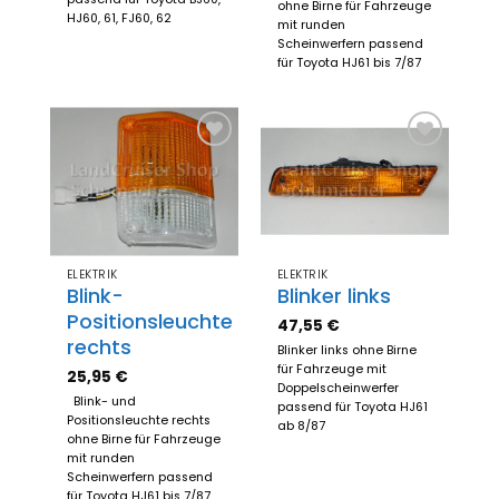
ohne Birne für Fahrzeuge
HJ60, 61, FJ60, 62
mit runden
Scheinwerfern passend
für Toyota HJ61 bis 7/87
Zum
Zum
Merkzettel
Merkzettel
hinzufügen
hinzufügen
ELEKTRIK
ELEKTRIK
Blink-
Blinker links
Positionsleuchte
47,55
€
rechts
Blinker links ohne Birne
für Fahrzeuge mit
25,95
€
Doppelscheinwerfer
Blink- und
passend für Toyota HJ61
Positionsleuchte rechts
ab 8/87
ohne Birne für Fahrzeuge
mit runden
Scheinwerfern passend
für Toyota HJ61 bis 7/87