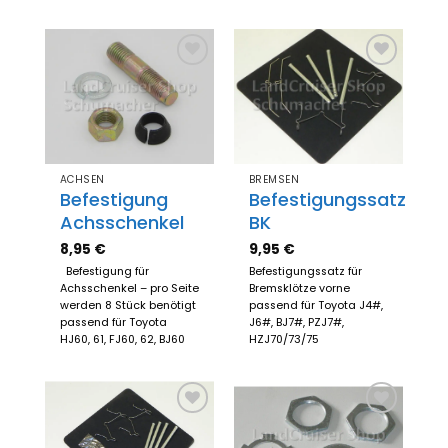
Zum
Zum
Merkzettel
Merkzettel
hinzufügen
hinzufügen
ACHSEN
BREMSEN
Befestigung
Befestigungssatz
Achsschenkel
BK
8,95
€
9,95
€
Befestigung für
Befestigungssatz für
Achsschenkel – pro Seite
Bremsklötze vorne
werden 8 Stück benötigt
passend für Toyota J4#,
passend für Toyota
J6#, BJ7#, PZJ7#,
HJ60, 61, FJ60, 62, BJ60
HZJ70/73/75
Zum
Zum
Merkzettel
Merkzettel