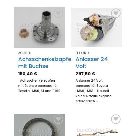
Zum
Zum
Merkzettel
Merkzettel
hinzufügen
hinzufügen
ACHSEN
ELEKTRIK
Achsschenkelzapfen
Anlasser 24
mit Buchse
Volt
190,40
€
297,50
€
Achsschenkelzapfen
Anlasser 24 Volt
mit Buchse passend für
passend für Toyota
Toyota HJ60, 61 und BJ60
HJ60, HJ61 – Neuteil
keine Altteilrückgabe
erforderlich –
Zum
Zum
Merkzettel
Merkzettel