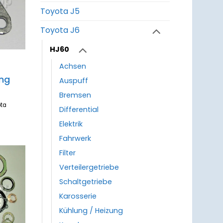
Toyota J5
Toyota J6
HJ60
Achsen
ng
Auspuff
Bremsen
ta
Differential
5
Elektrik
Fahrwerk
Filter
Verteilergetriebe
um
zettel
Schaltgetriebe
ufügen
Karosserie
Kühlung / Heizung