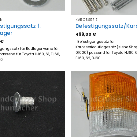
EN
KAROSSERIE
stigungssatz f.
Befestigungssatz/Kar
lager
499,00
€
5
€
Befestigungssatz für
Karosserieauflagesatz (siehe Shop
igungssatz für Radlager vorne für
01000) passend für Toyota HJ60, 6
 passend für Toyota HJ60, 61, FJ60,
FJ60, 62, BJ60
60
Zum
Z
Merkzettel
Merk
hinzufügen
hinz