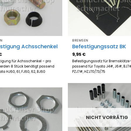
EN
BREMSEN
stigung Achsschenkel
Befestigungssatz BK
€
9,95
€
igung für Achsschenkel – pro
Befestigungssatz für Bremsklötze 
werden 8 Stück benötigt passend
passend für Toyota J4#, J6#, BJ7
yota HJ60, 61, FJ60, 62, BJ60
PZJ7#, HZJ70/73/75
Zum
Z
Merkzettel
Merk
hinzufügen
hinz
NICHT VORRÄTIG