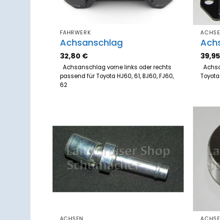
FAHRWERK
ACHS
Achsanschlag
Ach
32,80
€
39,9
Achsanschlag vorne links oder rechts
Achsa
passend für Toyota HJ60, 61, BJ60, FJ60,
Toyota
62
Zum
Merkzettel
hinzufügen
ACHSEN
ACHS