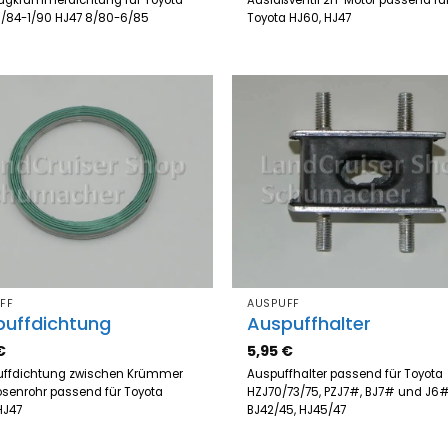
gkrümmerdichtung für Toyota
Auslaßventil 2H-Motor passend fü
11/84-1/90 HJ47 8/80-6/85
Toyota HJ60, HJ47
Zum
Z
Merkzettel
Merk
hinzufügen
hinz
FF
AUSPUFF
puffdichtung
Auspuffhalter
€
5,95
€
ffdichtung zwischen Krümmer
Auspuffhalter passend für Toyota
senrohr passend für Toyota
HZJ70/73/75, PZJ7#, BJ7# und J6#
 HJ47
BJ42/45, HJ45/47