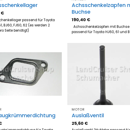
sschenkellager
Achsschenkelzapfen 
Buchse
4
€
190,40
€
henkellager passend für Toyota
61, BJ60, FJ60, 62 (es werden 2
Achsschenkelzapfen mit Buchse
ro Seite benötigt)
passend für Toyota HJ60, 61 un
Zum
Z
Merkzettel
Merk
hinzufügen
hinz
R
MOTOR
augkrümmerdichtung
Auslaßventil
€
25,60
€