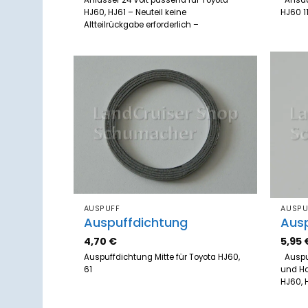
Anlasser 24 Volt passend für Toyota
Ansau
HJ60, HJ61 – Neuteil keine
HJ60 
Altteilrückgabe erforderlich –
Zum
Merkzettel
hinzufügen
AUSPUFF
AUSPU
Auspuffdichtung
Aus
4,70
€
5,95
Auspuffdichtung Mitte für Toyota HJ60,
Auspu
61
und Ho
HJ60,