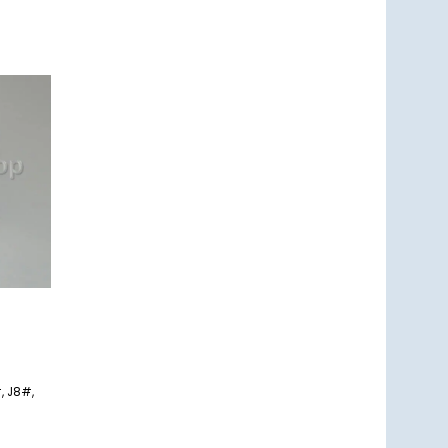
r
um
zettel
ufügen
, J8#,