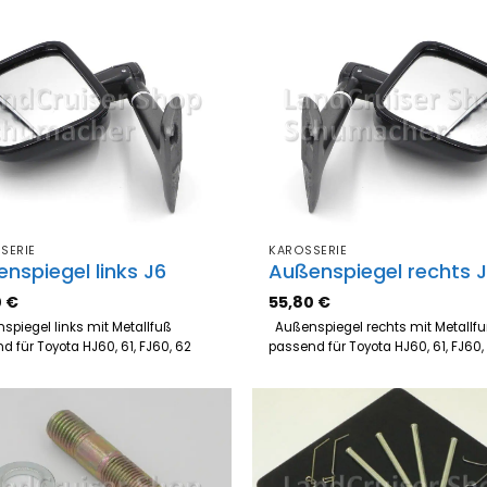
Zum
Z
Merkzettel
Merk
hinzufügen
hinz
SERIE
KAROSSERIE
nspiegel links J6
Außenspiegel rechts 
0
€
55,80
€
piegel links mit Metallfuß
Außenspiegel rechts mit Metallf
d für Toyota HJ60, 61, FJ60, 62
passend für Toyota HJ60, 61, FJ6
Zum
Z
Merkzettel
Merk
hinzufügen
hinz