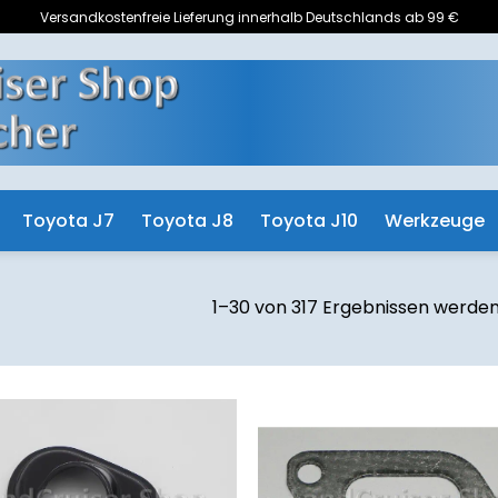
Versandkostenfreie Lieferung innerhalb Deutschlands ab 99 €
Toyota J7
Toyota J8
Toyota J10
Werkzeuge
1–30 von 317 Ergebnissen werde
Zum
Z
Merkzettel
Merk
hinzufügen
hinz