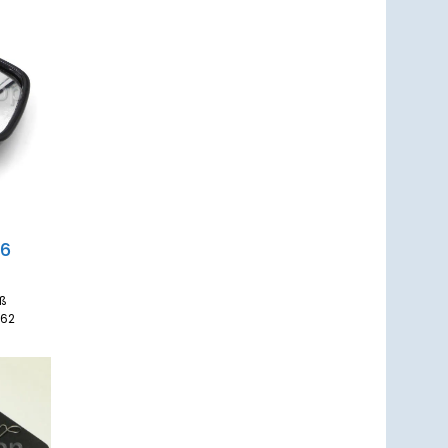
um
zettel
ufügen
J6
uß
0, 62
um
zettel
ufügen