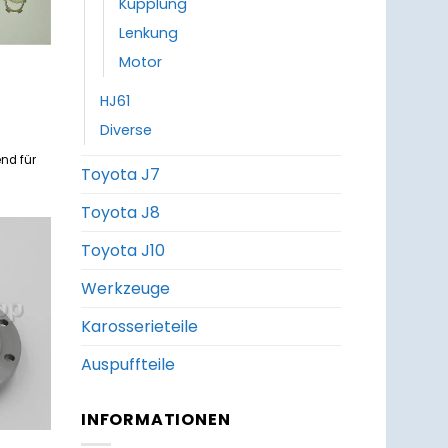
Kupplung
Lenkung
Motor
HJ61
Diverse
nd für
Toyota J7
Toyota J8
Toyota J10
um
Werkzeuge
zettel
ufügen
Karosserieteile
Auspuffteile
INFORMATIONEN