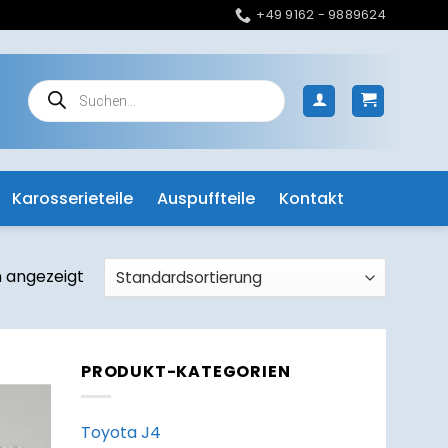
+49 9162 - 9889624
Products
search
Karosserieteile
Auspuffteile
Kontakt
n angezeigt
PRODUKT-KATEGORIEN
um
zettel
Toyota J4
ufügen