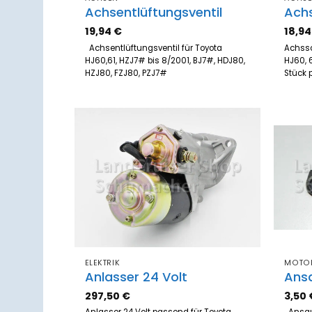
Achsentlüftungsventil
Ach
19,94
€
18,9
Achsentlüftungsventil für Toyota
Achssc
HJ60,61, HZJ7# bis 8/2001, BJ7#, HDJ80,
HJ60, 
HZJ80, FZJ80, PZJ7#
Stück p
Zum
Merkzettel
hinzufügen
ELEKTRIK
MOTO
Anlasser 24 Volt
Ans
297,50
€
3,50