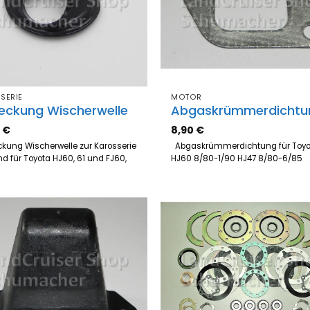
SERIE
MOTOR
eckung Wischerwelle
Abgaskrümmerdichtu
5
€
8,90
€
ung Wischerwelle zur Karosserie
Abgaskrümmerdichtung für Toyo
d für Toyota HJ60, 61 und FJ60,
HJ60 8/80-1/90 HJ47 8/80-6/8
0
Zum
Z
Merkzettel
Merk
hinzufügen
hinz