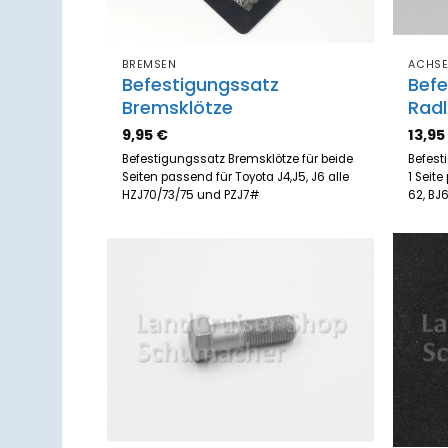
BREMSEN
ACHS
Befestigungssatz
Befe
Bremsklötze
Rad
9,95
€
13,9
Befestigungssatz Bremsklötze für beide
Befest
Seiten passend für Toyota J4,J5, J6 alle
1 Seite
HZJ70/73/75 und PZJ7#
62, BJ
Zum
Merkzettel
hinzufügen