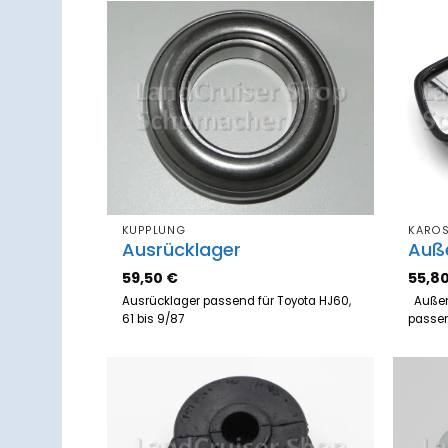
Zum
Merkzettel
hinzufügen
KUPPLUNG
KAROS
Ausrücklager
Auße
59,50
€
55,8
Ausrücklager passend für Toyota HJ60,
Außens
61 bis 9/87
passen
Zum
Merkzettel
hinzufügen