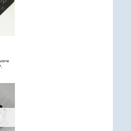
vorne
#,
um
zettel
ufügen