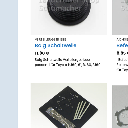
VERTEILERGETRIEBE
ACHS
Balg Schaltwelle
Befe
11,90
€
8,95
Balg Schaltwelle Verteilergetriebe
Befest
passend für Toyota HJ60, 61, BJ60, FJ60
Seite 
für To
Zum
Merkzettel
hinzufügen