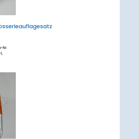
osserieauflagesatz
-Nr.
1,
um
zettel
ufügen