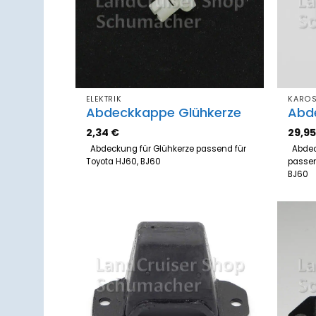
ELEKTRIK
KAROS
Abdeckkappe Glühkerze
Abd
2,34
€
29,9
Abdeckung für Glühkerze passend für
Abdeck
Toyota HJ60, BJ60
passen
BJ6
Zum
Merkzettel
hinzufügen