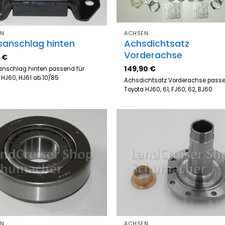
EN
ACHSEN
sanschlag hinten
Achsdichtsatz
Vorderachse
5
€
149,90
€
nschlag hinten passend für
 HJ60, HJ61 ab 10/85
Achsdichtsatz Vorderachse passe
Toyota HJ60, 61, FJ60, 62, BJ60
Zum
Z
Merkzettel
Merk
hinzufügen
hinz
EN
ACHSEN