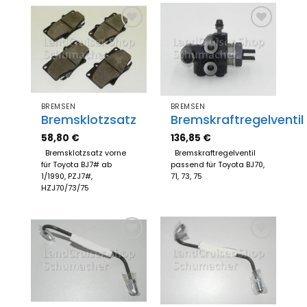
Zum
Zum
Merkzettel
Merkzettel
hinzufügen
hinzufügen
BREMSEN
BREMSEN
Bremsklotzsatz
Bremskraftregelventil
58,80
€
136,85
€
Bremsklotzsatz vorne
Bremskraftregelventil
für Toyota BJ7# ab
passend für Toyota BJ70,
1/1990, PZJ7#,
71, 73, 75
HZJ70/73/75
Zum
Zum
Merkzettel
Merkzettel
hinzufügen
hinzufügen