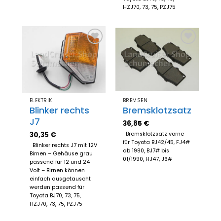
HZJ70, 73, 75, PZJ75
Zum
Zum
Merkzettel
Merkzettel
hinzufügen
hinzufügen
ELEKTRIK
BREMSEN
Blinker rechts
Bremsklotzsatz
J7
36,85
€
30,35
€
Bremsklotzsatz vorne
für Toyota BJ42/45, FJ4#
Blinker rechts J7 mit 12V
ab 1980, BJ7# bis
Birnen – Gehäuse grau
01/1990, HJ47, J6#
passend für 12 und 24
Volt – Birnen können
einfach ausgetauscht
werden passend für
Toyota BJ70, 73, 75,
HZJ70, 73, 75, PZJ75