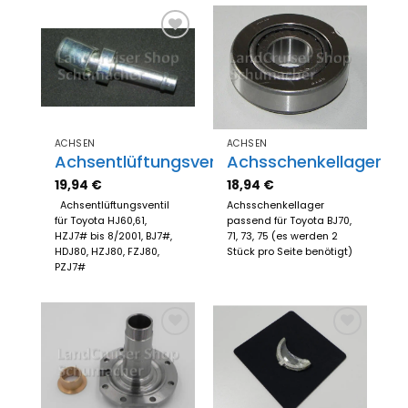
Zum
Zum
Merkzettel
Merkzettel
hinzufügen
hinzufügen
ACHSEN
ACHSEN
Achsentlüftungsventil
Achsschenkellager
19,94
€
18,94
€
Achsentlüftungsventil
Achsschenkellager
für Toyota HJ60,61,
passend für Toyota BJ70,
HZJ7# bis 8/2001, BJ7#,
71, 73, 75 (es werden 2
HDJ80, HZJ80, FZJ80,
Stück pro Seite benötigt)
PZJ7#
Zum
Zum
Merkzettel
Merkzettel
hinzufügen
hinzufügen