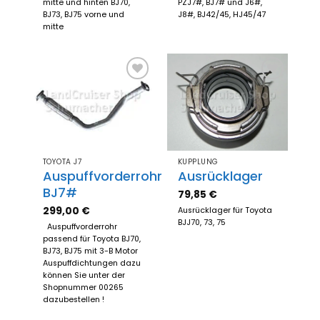
mitte und hinten BJ70,
PZJ7#, BJ7# und J6#,
BJ73, BJ75 vorne und
J8#, BJ42/45, HJ45/47
mitte
Zum
Zum
Merkzettel
Merkzettel
hinzufügen
hinzufügen
TOYOTA J7
KUPPLUNG
Auspuffvorderrohr
Ausrücklager
BJ7#
79,85
€
299,00
€
Ausrücklager für Toyota
BJJ70, 73, 75
Auspuffvorderrohr
passend für Toyota BJ70,
BJ73, BJ75 mit 3-B Motor
Auspuffdichtungen dazu
können Sie unter der
Shopnummer 00265
dazubestellen !