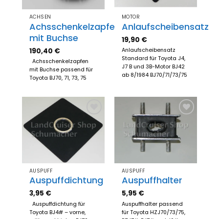
ACHSEN
MOTOR
Achsschenkelzapfen
Anlaufscheibensatz
mit Buchse
19,90
€
190,40
€
Anlaufscheibensatz
Standard für Toyota J4,
Achsschenkelzapfen
J7 B und 3B-Motor BJ42
mit Buchse passend für
ab 8/1984 BJ70/71/73/75
Toyota BJ70, 71, 73, 75
Zum
Zum
Merkzettel
Merkzettel
hinzufügen
hinzufügen
AUSPUFF
AUSPUFF
Auspuffdichtung
Auspuffhalter
3,95
€
5,95
€
Auspuffdichtung für
Auspuffhalter passend
Toyota BJ4# – vorne,
für Toyota HZJ70/73/75,