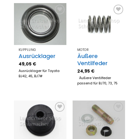
Zum
Zum
Merkzettel
Merkzettel
hinzufügen
hinzufügen
KUPPLUNG
MOTOR
Ausrücklager
Äußere
Ventilfeder
49,05
€
24,95
€
Ausrücklager für Toyota
BJ42, 45, BJ7#
Äußere Ventilfeder
passend für BJ70, 73, 75
Zum
Zum
Merkzettel
Merkzettel
hinzufügen
hinzufügen