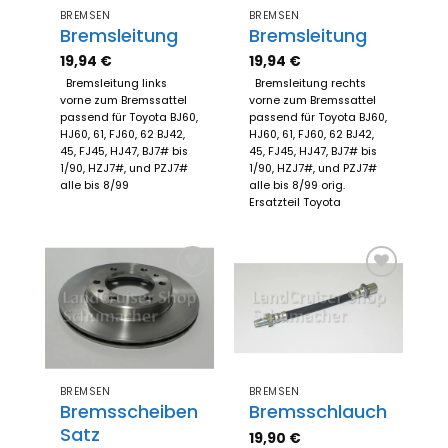
BREMSEN
BREMSEN
Bremsleitung
Bremsleitung
19,94
€
19,94
€
Bremsleitung links
Bremsleitung rechts
vorne zum Bremssattel
vorne zum Bremssattel
passend für Toyota BJ60,
passend für Toyota BJ60,
HJ60, 61, FJ60, 62 BJ42,
HJ60, 61, FJ60, 62 BJ42,
45, FJ45, HJ47, BJ7# bis
45, FJ45, HJ47, BJ7# bis
1/90, HZJ7#, und PZJ7#
1/90, HZJ7#, und PZJ7#
alle bis 8/99
alle bis 8/99 orig.
Ersatzteil Toyota
Zum
Zum
Merkzettel
Merkzettel
hinzufügen
hinzufügen
BREMSEN
BREMSEN
Bremsscheiben
Bremsschlauch
Satz
19,90
€