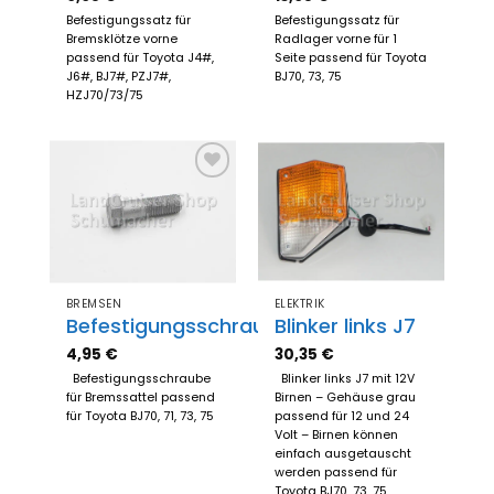
Befestigungssatz für
Befestigungssatz für
Bremsklötze vorne
Radlager vorne für 1
passend für Toyota J4#,
Seite passend für Toyota
J6#, BJ7#, PZJ7#,
BJ70, 73, 75
HZJ70/73/75
Zum
Zum
Merkzettel
Merkzettel
hinzufügen
hinzufügen
BREMSEN
ELEKTRIK
Befestigungsschraube
Blinker links J7
4,95
€
30,35
€
Befestigungsschraube
Blinker links J7 mit 12V
für Bremssattel passend
Birnen – Gehäuse grau
für Toyota BJ70, 71, 73, 75
passend für 12 und 24
Volt – Birnen können
einfach ausgetauscht
werden passend für
Toyota BJ70, 73, 75,