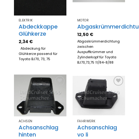
ELEKTRIK
MOTOR
Abdeckkappe
Abgaskrümmerdichtu
Glühkerze
12,50
€
2,34
€
Abgaskrümmerdichtung
zwischen
Abdeckung für
Auspuffkrümmer und
Glühkerze passend für
Zylinderkopf für Toyota
Toyota BJ70, 73, 75
BJ70,73,75 11/84-8/88
Zum
Zum
Merkzettel
Merkzettel
hinzufügen
hinzufügen
ACHSEN
FAHRWERK
Achsanschlag
Achsanschlag
hinten
vo li