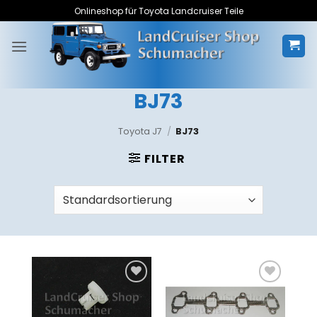
Zum
Onlineshop für Toyota Landcruiser Teile
Inhalt
springen
BJ73
Toyota J7
/
BJ73
FILTER
Zum
Zum
Merkzettel
Merkzettel
hinzufügen
hinzufügen