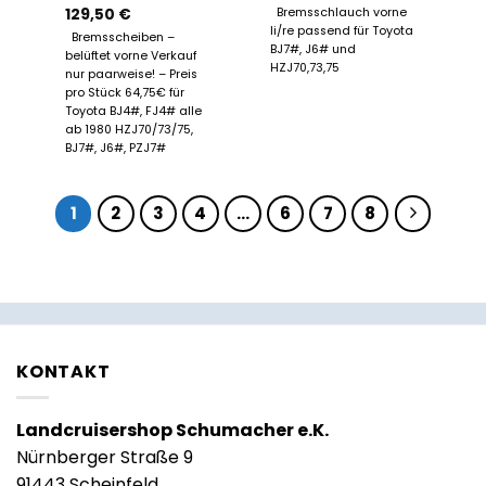
129,50
€
Bremsschlauch vorne
li/re passend für Toyota
Bremsscheiben –
BJ7#, J6# und
belüftet vorne Verkauf
HZJ70,73,75
nur paarweise! – Preis
pro Stück 64,75€ für
Toyota BJ4#, FJ4# alle
ab 1980 HZJ70/73/75,
BJ7#, J6#, PZJ7#
1
2
3
4
…
6
7
8
KONTAKT
Landcruisershop Schumacher e.K.
Nürnberger Straße 9
91443 Scheinfeld