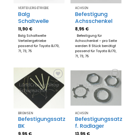
VERTEILERGETRIEBE
ACHSEN
Balg
Befestigung
Schaltwelle
Achsschenkel
11,90
€
8,95
€
Balg Schaltwelle
Befestigung für
Verteilergetriebe
Achsschenkel – pro Seite
passend für Toyota BJ70,
werden 8 Stück benötigt
71, 73, 75
passend für Toyota BJ70,
71, 73, 75
Zum
Zum
Merkzettel
Merkzettel
hinzufügen
hinzufügen
BREMSEN
ACHSEN
Befestigungssatz
Befestigungssatz
BK
f. Radlager
9,95
€
13,95
€