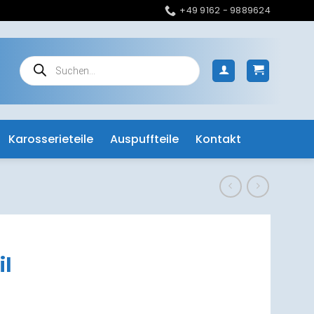
+49 9162 - 9889624
Products
search
Karosserieteile
Auspuffteile
Kontakt
il