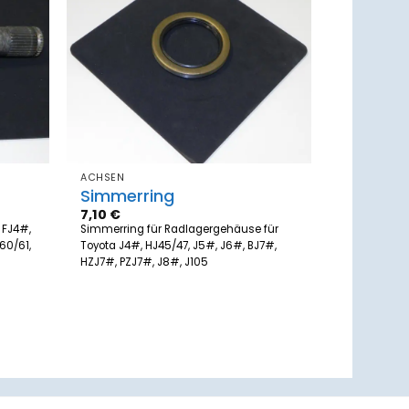
Zum
Zum
zettel
Merkzettel
ufügen
hinzufügen
ACHSEN
Simmerring
7,10
€
 FJ4#,
Simmerring für Radlagergehäuse für
60/61,
Toyota J4#, HJ45/47, J5#, J6#, BJ7#,
HZJ7#, PZJ7#, J8#, J105