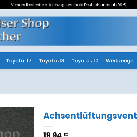
Versandkostenfreie Lieferung innerhalb Deutschlands ab 99 €
Toyota J7
Toyota J8
Toyota J10
Werkzeuge
Achsentlüftungsvent
Zum
19,94
€
Merkzettel