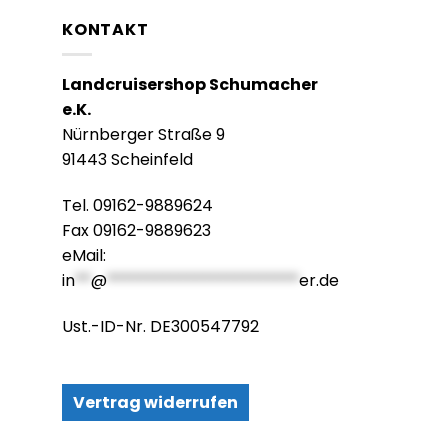
KONTAKT
Landcruisershop Schumacher
e.K.
Nürnberger Straße 9
91443 Scheinfeld
Tel. 09162-9889624
Fax 09162-9889623
eMail:
in
**
@
************************
er.de
Ust.-ID-Nr. DE300547792
Vertrag widerrufen