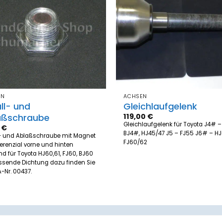
Zum
Merkzettel
Merk
hinzufügen
hinz
EN
ACHSEN
üll- und
Gleichlaufgelenk
aßschraube
119,00
€
Gleichlaufgelenk für Toyota J4# –
5
€
BJ4#, HJ45/47 J5 – FJ55 J6# – HJ
l- und Ablaßschraube mit Magnet
FJ60/62
fferenzial vorne und hinten
d für Toyota HJ60,61, FJ60, BJ60
ssende Dichtung dazu finden Sie
A-Nr. 00437.