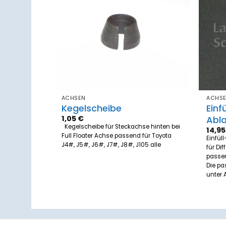
Zum
Zum
Merkzettel
Merkzettel
hinzufügen
hinzufügen
ACHSEN
ACHS
Kegelscheibe
Einf
1,05
€
Abl
 Semi
Kegelscheibe für Steckachse hinten bei
14,9
ta J4#,
Full Floater Achse passend für Toyota
Einfül
J4#, J5#, J6#, J7#, J8#, J105 alle
für Di
passen
Die pa
unter 