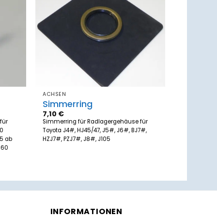
Zum
Zum
zettel
Merkzettel
ufügen
hinzufügen
ACHSEN
Simmerring
7,10
€
für
Simmerring für Radlagergehäuse für
80
Toyota J4#, HJ45/47, J5#, J6#, BJ7#,
75 ab
HZJ7#, PZJ7#, J8#, J105
BJ60
INFORMATIONEN