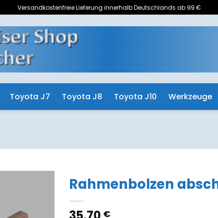
Versandkostenfreie Lieferung innerhalb Deutschlands ab 99 €
Toyota J7
Toyota J8
Toyota J10
Werkzeuge
Rahmenbolzen absc
Zum
35,70
€
Merkzettel