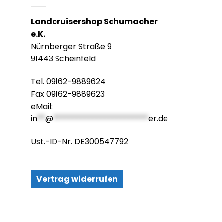
Landcruisershop Schumacher
e.K.
Nürnberger Straße 9
91443 Scheinfeld
Tel. 09162-9889624
Fax 09162-9889623
eMail:
in
**
@
************************
er.de
Ust.-ID-Nr. DE300547792
Vertrag widerrufen