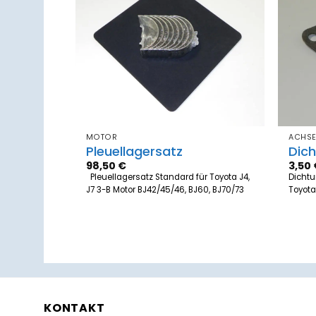
Zum
Zum
Merkzettel
Merkzettel
hinzufügen
hinzufügen
MOTOR
ACHS
Pleuellagersatz
Dic
98,50
€
3,50
use für
Pleuellagersatz Standard für Toyota J4,
Dichtu
J7 3-B Motor BJ42/45/46, BJ60, BJ70/73
Toyota
KONTAKT