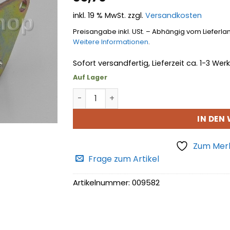
hinzufügen
inkl. 19 % MwSt.
zzgl.
Versandkosten
Preisangabe inkl. USt. – Abhängig vom Lieferla
Weitere Informationen
.
Sofort versandfertig, Lieferzeit ca. 1-3 We
Auf Lager
Rahmenbolzen abschmierbar Menge
IN DEN
Zum Merk
Frage zum Artikel
Artikelnummer:
009582