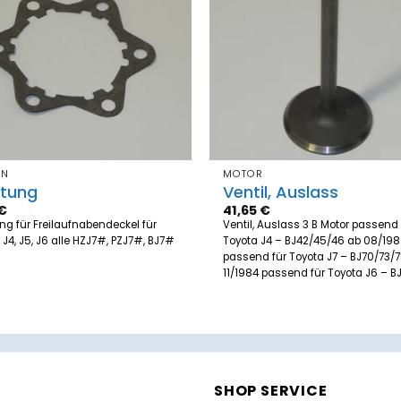
Zum
Merkzettel
Merk
hinzufügen
hinz
EN
MOTOR
htung
Ventil, Auslass
€
41,65
€
ng für Freilaufnabendeckel für
Ventil, Auslass 3 B Motor passend 
 J4, J5, J6 alle HZJ7#, PZJ7#, BJ7#
Toyota J4 – BJ42/45/46 ab 08/19
passend für Toyota J7 – BJ70/73/
11/1984 passend für Toyota J6 – 
SHOP SERVICE