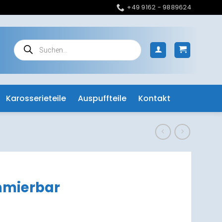
+49 9162 - 9889624
Products
search
Karosserieteile
Auspuffteile
Kontakt
hmierbar