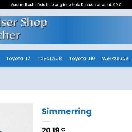
Versandkostenfreie Lieferung innerhalb Deutschlands ab 99 €
Toyota J7
Toyota J8
Toyota J10
Werkzeuge
Simmerring
Zum
20,19
€
Merkzettel