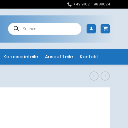
+49 9162 - 9889624
Products
search
Karosserieteile
Auspuffteile
Kontakt