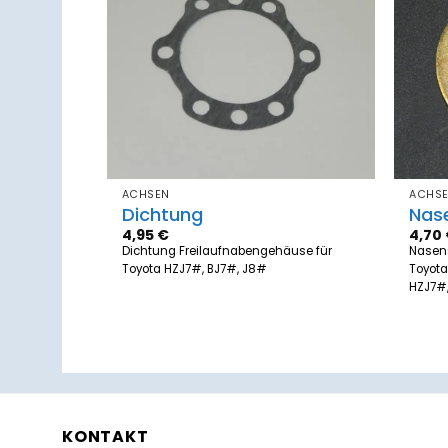
Zum
Zum
Merkzettel
Merkzettel
hinzufügen
hinzufügen
ACHSEN
ACHS
Dichtung
Nas
4,95
€
4,70
 Toyota
Dichtung Freilaufnabengehäuse für
Nasens
PZJ70/73/75
Toyota HZJ7#, BJ7#, J8#
Toyota
HZJ7#,
nterachse
KONTAKT