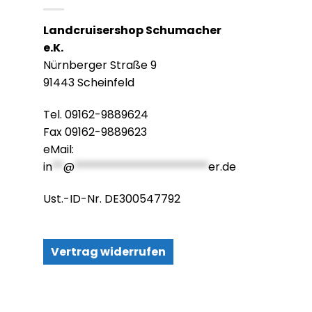
Landcruisershop Schumacher
e.K.
Nürnberger Straße 9
91443 Scheinfeld
Tel. 09162-9889624
Fax 09162-9889623
eMail:
in
**
@
************************
er.de
Ust.-ID-Nr. DE300547792
Vertrag widerrufen