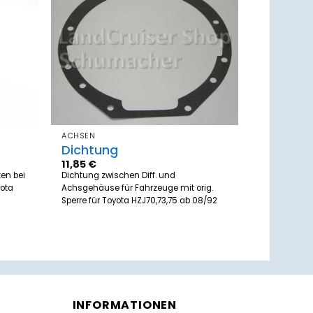
Zum
Zum
zettel
Merkzettel
ufügen
hinzufügen
ACHSEN
Dichtung
11,85
€
en bei
Dichtung zwischen Diff. und
yota
Achsgehäuse für Fahrzeuge mit orig.
Sperre für Toyota HZJ70,73,75 ab 08/92
INFORMATIONEN