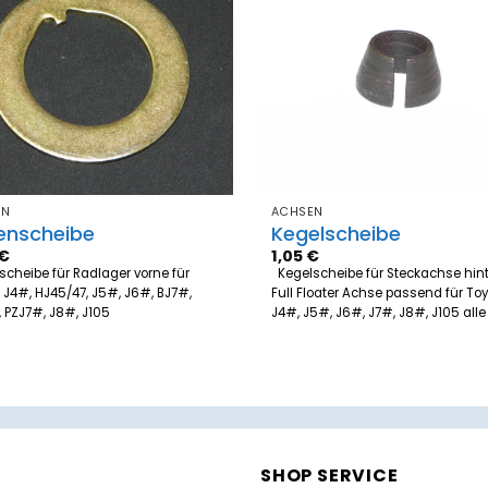
Zum
Merkzettel
Merk
hinzufügen
hinz
EN
ACHSEN
enscheibe
Kegelscheibe
€
1,05
€
cheibe für Radlager vorne für
Kegelscheibe für Steckachse hint
 J4#, HJ45/47, J5#, J6#, BJ7#,
Full Floater Achse passend für To
 PZJ7#, J8#, J105
J4#, J5#, J6#, J7#, J8#, J105 alle
SHOP SERVICE