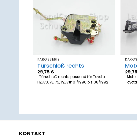
Zum
Zum
Merkzettel
Merkzettel
hinzufügen
hinzufügen
KAROSSERIE
KAROS
er
Türschloß rechts
Mot
29,75
€
29,7
sterkurbel
Türschloß rechts passend für Toyota
Motor
HZJ70, 73, 75, PZJ7# 01/1990 bis 08/1992
Toyota
J80, HZJ105,
KONTAKT