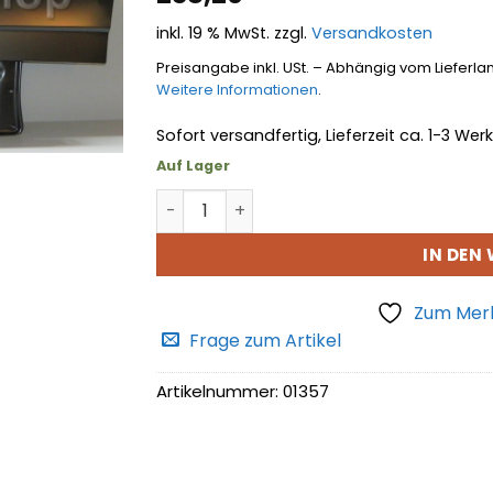
hinzufügen
inkl. 19 % MwSt.
zzgl.
Versandkosten
Preisangabe inkl. USt. – Abhängig vom Lieferla
Weitere Informationen
.
Sofort versandfertig, Lieferzeit ca. 1-3 We
Auf Lager
Kotflügeloberteil li vo Menge
IN DEN
Zum Merk
Frage zum Artikel
Artikelnummer:
01357