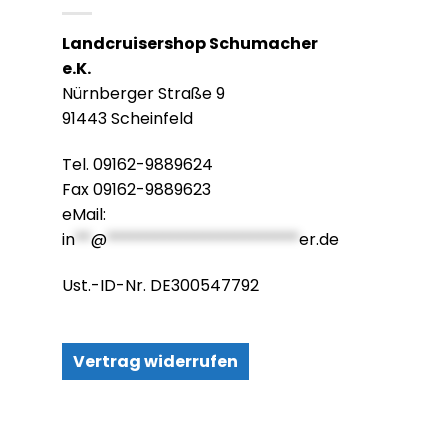
Landcruisershop Schumacher
e.K.
Nürnberger Straße 9
91443 Scheinfeld
Tel. 09162-9889624
Fax 09162-9889623
eMail:
in
**
@
************************
er.de
Ust.-ID-Nr. DE300547792
Vertrag widerrufen