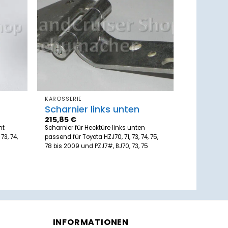
Zum
Zum
zettel
Merkzettel
ufügen
hinzufügen
KAROSSERIE
Scharnier links unten
215,85
€
ht
Scharnier für Hecktüre links unten
73, 74,
passend für Toyota HZJ70, 71, 73, 74, 75,
78 bis 2009 und PZJ7#, BJ70, 73, 75
INFORMATIONEN