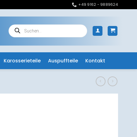
+49 9162 - 9889624
Products
search
Karosserieteile
Auspuffteile
Kontakt