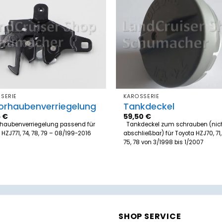
Zum
Merkzettel
Merk
hinzufügen
hinz
SERIE
KAROSSERIE
orhaubenverriegelung
Tankdeckel
5
€
59,50
€
haubenverriegelung passend für
Tankdeckel zum schrauben (nic
 HZJ771, 74, 78, 79 – 08/199-2016
abschließbar) für Toyota HZJ70, 71, 
75, 78 von 3/1998 bis 1/2007
SHOP SERVICE