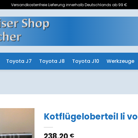
Versandkostenfreie Lieferung innerhalb Deutschlands ab 99 €
Toyota J7
Toyota J8
Toyota J10
Werkzeuge
Kotflügeloberteil li vo
Zum
238,20
€
Merkzettel