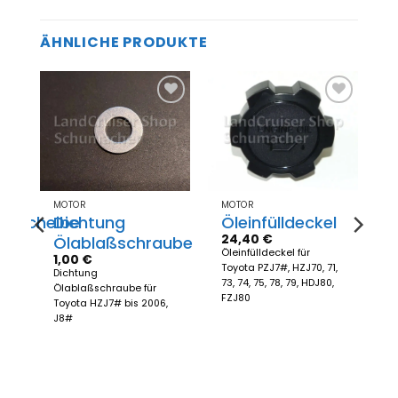
ÄHNLICHE PRODUKTE
Zum
Zum
el
Merkzettel
Merkzettel
gen
hinzufügen
hinzufügen
MOTOR
MOTOR
mescheibe
Dichtung
Öleinfülldeckel
24,40
€
Ölablaßschraube
be
Öleinfülldeckel für
1,00
€
Toyota PZJ7#, HZJ70, 71,
Dichtung
73, 74, 75, 78, 79, HDJ80,
Ölablaßschraube für
FZJ80
Toyota HZJ7# bis 2006,
J8#
0,