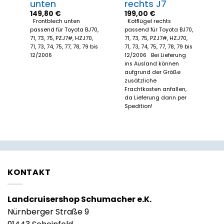
unten
rechts J7
149,80
€
199,00
€
e
Frontblech unten
Kotflügel rechts
ür
passend für Toyota BJ70,
passend für Toyota BJ70,
71, 73, 75, PZJ7#, HZJ70,
71, 73, 75, PZJ7#, HZJ70,
71, 73, 74, 75, 77, 78, 79 bis
71, 73, 74, 75, 77, 78, 79 bis
12/2006
12/2006 Bei Lieferung
ins Ausland können
aufgrund der Größe
zusätzliche
Frachtkosten anfallen,
da Lieferung dann per
Spedition!
KONTAKT
Landcruisershop Schumacher e.K.
Nürnberger Straße 9