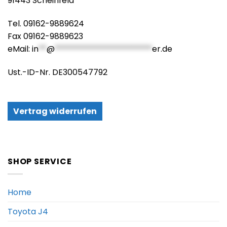
91443 Scheinfeld
Tel. 09162-9889624
Fax 09162-9889623
eMail:
in
**
@
************************
er.de
Ust.-ID-Nr. DE300547792
Vertrag widerrufen
SHOP SERVICE
Home
Toyota J4