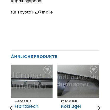
Kupplungspedal
für Toyota PZJ7# alle
ÄHNLICHE PRODUKTE
Zum
Zum
el
Merkzettel
Merkzettel
gen
hinzufügen
hinzufügen
KAROSSERIE
KAROSSERIE
Frontblech
Kotflügel