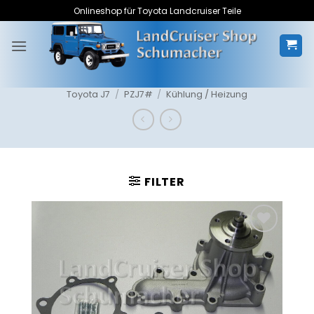
Zum
Onlineshop für Toyota Landcruiser Teile
Inhalt
springen
Toyota J7
/
PZJ7#
/
Kühlung / Heizung
FILTER
Zum
Merkzettel
hinzufügen