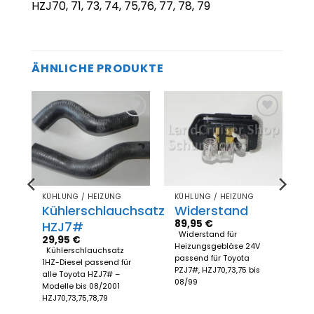
HZJ70, 71, 73, 74, 75,76, 77, 78, 79
ÄHNLICHE PRODUKTE
Zum
Zum
el
Merkzettel
Merkzettel
gen
hinzufügen
hinzufügen
KÜHLUNG / HEIZUNG
KÜHLUNG / HEIZUNG
Kühlerschlauchsatz
Widerstand
89,95
€
HZJ7#
Widerstand für
29,95
€
Heizungsgebläse 24V
ng
Kühlerschlauchsatz
passend für Toyota
1HZ-Diesel passend für
PZJ7#, HZJ70,73,75 bis
alle Toyota HZJ7# –
08/99
07
Modelle bis 08/2001
HZJ70,73,75,78,79