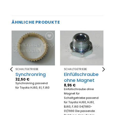
ÄHNLICHE PRODUKTE
Zum
Zum
el
Merkzettel
Merkzettel
gen
hinzufügen
hinzufügen
SCHALTGETRIEBE
SCHALTGETRIEBE
Synchronring
Einfüllschraube
32,50
€
ohne Magnet
Synchronring passend
8,95
€
für Toyota HJ60, 61, FJ60
Einfüllschraube ohne
Magnet für
Schaltgetriebe passend
für Toyota HJ60, HJ61,
BJ60, FJ60 04/1983-
01/1990 Die passende