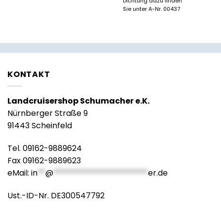
Dichtung dazu finden
Sie unter A-Nr. 00437
KONTAKT
Landcruisershop Schumacher e.K.
Nürnberger Straße 9
91443 Scheinfeld
Tel. 09162-9889624
Fax 09162-9889623
eMail:
in
**
@
************************
er.de
Ust.-ID-Nr. DE300547792