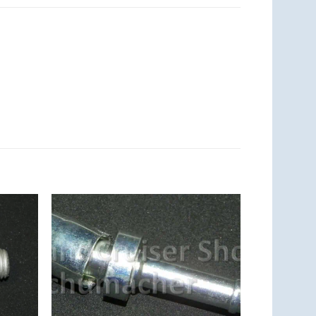
Zum
Zum
zettel
Merkzettel
ufügen
hinzufügen