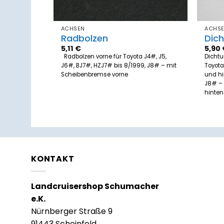
ACHSEN
ACHS
Radbolzen
Dic
5,11
€
5,90
 Toyota
Radbolzen vorne für Toyota J4#, J5,
Dichtu
PZJ70/73/75
J6#, BJ7#, HZJ7# bis 8/1999, J8# – mit
Toyota
Scheibenbremse vorne
und hi
nterachse
J8# – 
hinten
KONTAKT
Landcruisershop Schumacher
e.K.
Nürnberger Straße 9
91443 Scheinfeld