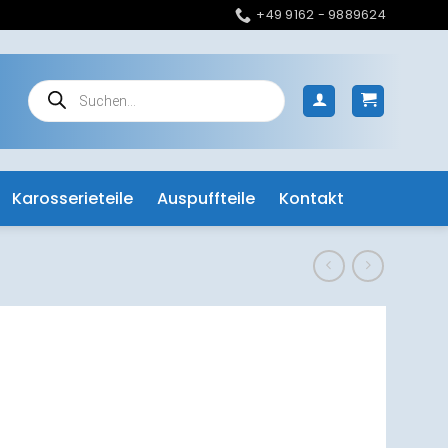
+49 9162 - 9889624
Products
search
Karosserieteile
Auspuffteile
Kontakt