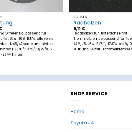
EN
ACHSEN
htung
Radbolzen
€
5,11
€
ng Differenzial passend für
Radbolzen für Hinterachse mit
 J4#, J5#, J6#, BJ7# alle vorne
Trommelbremse passend für Toy
nten HJ45/47 vorne und hinten
J4#, J5, J6#, BJ7#, HZJ7# bis 8/1
hinten HZJ70/73/75/78/79/105
J8# und J4 mit Trommelbremse
 PZJ7# hinten
SHOP SERVICE
Home
Toyota J4