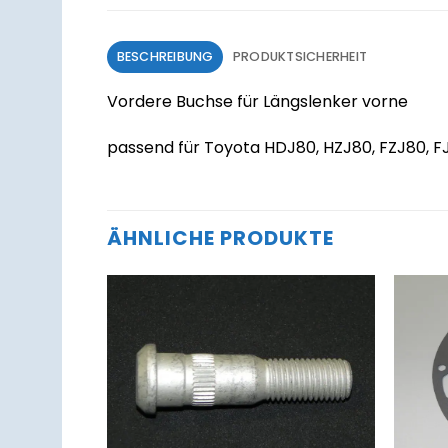
BESCHREIBUNG
PRODUKTSICHERHEIT
Vordere Buchse für Längslenker vorne
passend für Toyota HDJ80, HZJ80, FZJ80, F
ÄHNLICHE PRODUKTE
Zum
Zum
Merkzettel
Merkzettel
hinzufügen
hinzufügen