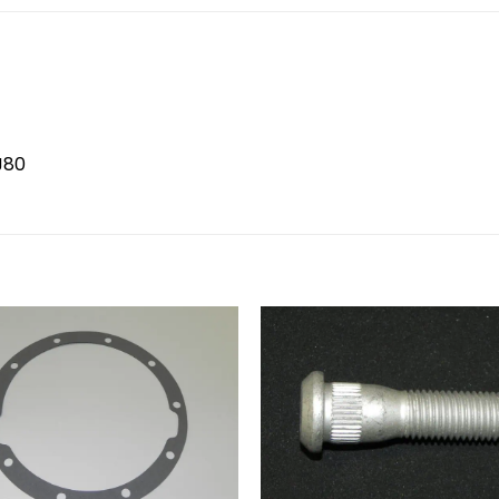
J80
Zum
Merkzettel
Merk
hinzufügen
hinz