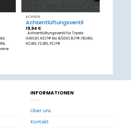
ACHSEN
Achsentlüftungsventil
19,94
€
Achsentlüftungsventil für Toyota
ota
HJ60,61, HZJ7# bis 8/2001, BJ7#, HDJ80,
999,
HZJ80, FZJ80, PZJ7#
 vorne
INFORMATIONEN
Über uns
Kontakt