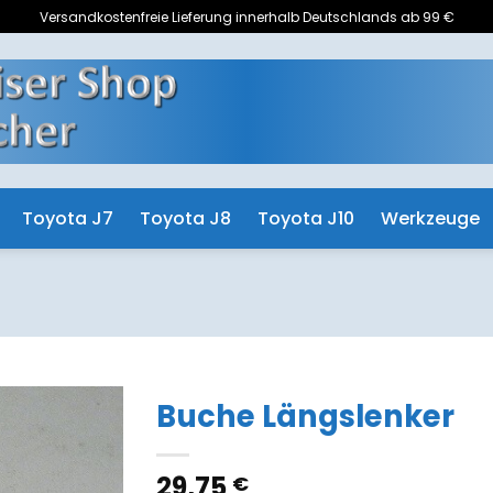
Versandkostenfreie Lieferung innerhalb Deutschlands ab 99 €
Toyota J7
Toyota J8
Toyota J10
Werkzeuge
Buche Längslenker
Zum
29,75
€
Merkzettel