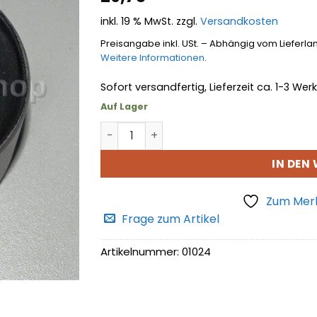
hinzufügen
inkl. 19 % MwSt.
zzgl.
Versandkosten
Preisangabe inkl. USt. – Abhängig vom Lieferla
Weitere Informationen
.
Sofort versandfertig, Lieferzeit ca. 1-3 We
Auf Lager
Buche Längslenker Menge
IN DEN
Zum Merk
Frage zum Artikel
Artikelnummer:
01024