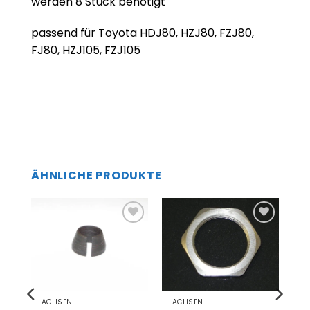
werden 8 Stück benötigt
passend für Toyota HDJ80, HZJ80, FZJ80,
FJ80, HZJ105, FZJ105
ÄHNLICHE PRODUKTE
Zum
Zum
el
Merkzettel
Merkzettel
gen
hinzufügen
hinzufügen
ACHSEN
ACHSEN