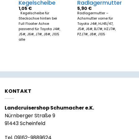
Kegelscheibe
Radlagermutter
1,05
€
5,90
€
Kegelscheibe für
Radlagermutter –
Steckachse hinten bei
Achsmutter vorne für
,
Full Floater Achse
Toyota J4#, HJ45/47,
passend für Toyota J4#,
J5#, J6#, BJ7#, HZJ7#,
J5#, J6#, J7#, J8#, J105
PZJ7#, J8#, J105
alle
KONTAKT
Landcruisershop Schumacher e.K.
Nürnberger Straße 9
91443 Scheinfeld
Tel. 09162-9889624