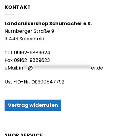
KONTAKT
Landcruisershop Schumacher e.K.
Nürnberger Straße 9
91443 Scheinfeld
Tel. 09162-9889624
Fax 09162-9889623
eMail:
in
**
@
************************
er.de
Ust.-ID-Nr. DE300547792
Vertrag widerrufen
SHOP SERVICE