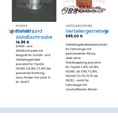
el
Merkzettel
Merkzettel
gen
hinzufügen
hinzufügen
DIVERSE
VERTEILERGETRIEBE
ebeüberholsatz
Einfüll- und
Verteilergetriebeüber
599,00
€
Ablaßschraube
olsatz
14,95
€
Verteilergetriebeüberholsatz
Einfüll- und
r
für Fahrzeuge mit
Ablaßschaube mit
permanenten Allrad,
Magnet für Schalt- und
aber ohne
Verteilergetriebe
Viskokupplung passend
passend für Toyota
für Toyota FJ80, HZJ80,
HDJ80, HZJ80, FZJ80 Die
HDJ80, ab 1/90, FZJ80,
passende Dichtung
HDJ100 FZJ70,73,75 ab
dazu finden Sie unter A-
08/92 –nicht für
Nr. 00437.
Fahrzeuge mit
zuschaltbaren Allrad-