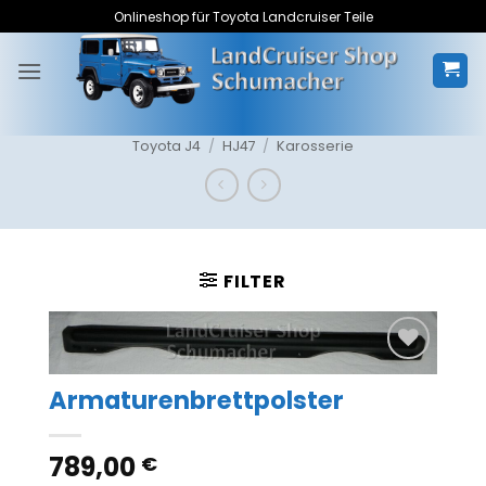
Zum
Onlineshop für Toyota Landcruiser Teile
Inhalt
springen
Toyota J4
/
HJ47
/
Karosserie
FILTER
Zum
Armaturenbrettpolster
Merkzettel
hinzufügen
789,00
€