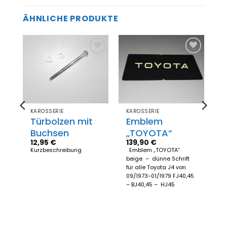
ÄHNLICHE PRODUKTE
Zum
Zum
el
Merkzettel
Merkzettel
gen
hinzufügen
hinzufügen
KAROSSERIE
KAROSSERIE
i
Türbolzen mit
Emblem
Buchsen
„TOYOTA“
12,95
€
139,90
€
Kurzbeschreibung
Emblem „TOYOTA“
beige – dünne Schrift
für alle Toyota J4 von
09/1973-01/1979 FJ40,45
– BJ40,45 – HJ45