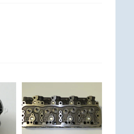
Zum
Zum
zettel
Merkzettel
ufügen
hinzufügen