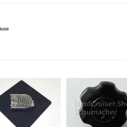
äuse
Zum
Merkzettel
Merk
hinzufügen
hinz