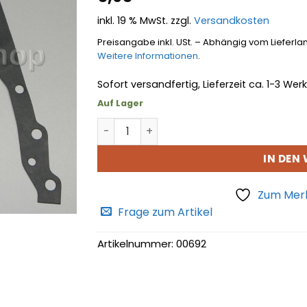
hinzufügen
inkl. 19 % MwSt.
zzgl.
Versandkosten
Preisangabe inkl. USt. – Abhängig vom Lieferla
Weitere Informationen
.
Sofort versandfertig, Lieferzeit ca. 1-3 We
Auf Lager
Dichtung Stirndeckelgehäuse Menge
IN DEN
Zum Merk
Frage zum Artikel
Artikelnummer:
00692