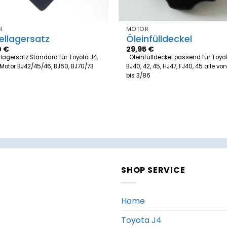
R
MOTOR
ellagersatz
Öleinfülldeckel
0
€
29,95
€
lagersatz Standard für Toyota J4,
Öleinfülldeckel passend für Toyo
 Motor BJ42/45/46, BJ60, BJ70/73
BJ40, 42, 45, HJ47, FJ40, 45 alle vo
bis 3/86
SHOP SERVICE
Home
Toyota J4