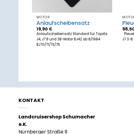
MOTOR
MOTO
Anlaufscheibensatz
Pleu
19,90
€
98,5
J4
Anlaufscheibensatz Standard für Toyota
Pleuel
J4, J7 B und 3B-Motor BJ42 ab 8/1984
J7 3-B
BJ70/71/73/75
KONTAKT
Landcruisershop Schumacher
e.K.
Nürnberger Straße 9