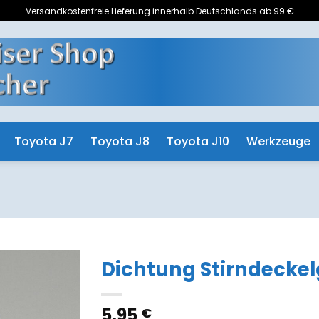
Versandkostenfreie Lieferung innerhalb Deutschlands ab 99 €
Toyota J7
Toyota J8
Toyota J10
Werkzeuge
Dichtung Stirndecke
Zum
5,95
€
Merkzettel