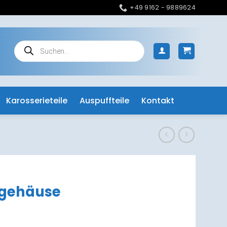
+49 9162 - 9889624
Products
search
Karosserieteile
Auspuffteile
Kontakt
lgehäuse