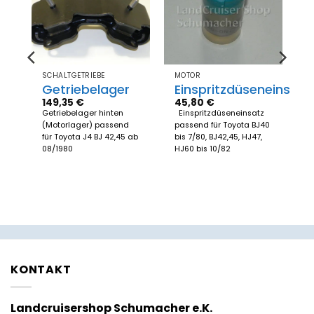
Zum
Zum
el
Merkzettel
Merkzettel
gen
hinzufügen
hinzufügen
SCHALTGETRIEBE
MOTOR
Getriebelager
Einspritzdüseneinsatz
149,35
€
45,80
€
Getriebelager hinten
Einspritzdüseneinsatz
(Motorlager) passend
passend für Toyota BJ40
für Toyota J4 BJ 42,45 ab
bis 7/80, BJ42,45, HJ47,
08/1980
HJ60 bis 10/82
KONTAKT
Landcruisershop Schumacher e.K.