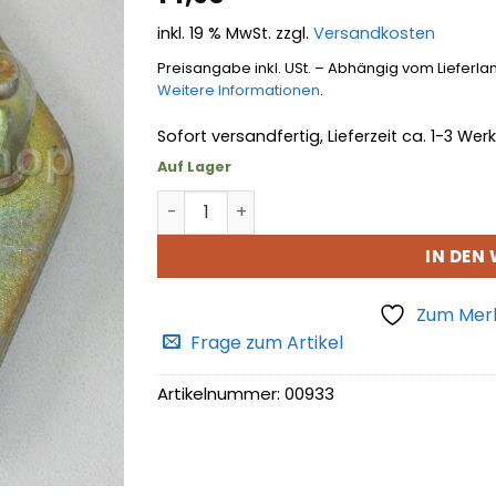
hinzufügen
inkl. 19 % MwSt.
zzgl.
Versandkosten
Preisangabe inkl. USt. – Abhängig vom Lieferla
Weitere Informationen
.
Sofort versandfertig, Lieferzeit ca. 1-3 We
Auf Lager
Schließplatte für Vordertüre Menge
IN DEN
Zum Merk
Frage zum Artikel
Artikelnummer:
00933