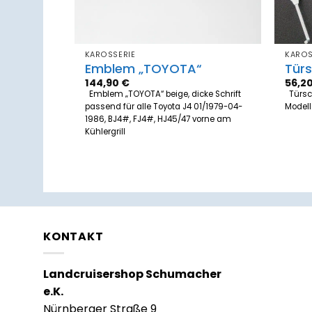
KAROSSERIE
KAROS
Emblem „TOYOTA“
Türs
144,90
€
56,2
 rechts)
Emblem „TOYOTA“ beige, dicke Schrift
Türsch
 alle Toyota
passend für alle Toyota J4 01/1979-04-
Modell
hrzeugen mit
1986, BJ4#, FJ4#, HJ45/47 vorne am
27 bestellen)
Kühlergrill
KONTAKT
Landcruisershop Schumacher
e.K.
Nürnberger Straße 9