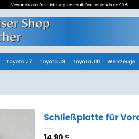
Versandkostenfreie Lieferung innerhalb Deutschlands ab 99 €
Toyota J7
Toyota J8
Toyota J10
Werkzeuge
Schließplatte für Vor
Zum
14,90
€
Merkzettel