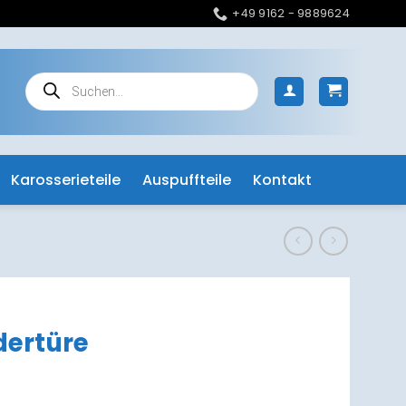
+49 9162 - 9889624
Products
search
Karosserieteile
Auspuffteile
Kontakt
dertüre