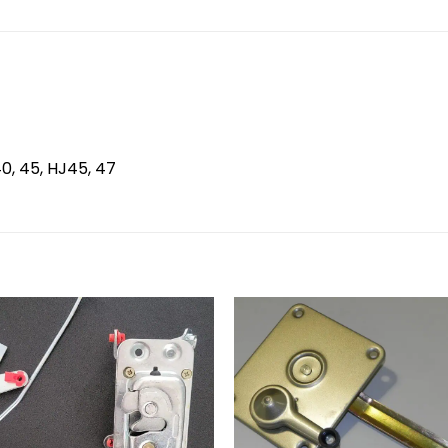
0, 45, HJ45, 47
Zum
Merkzettel
Merk
hinzufügen
hinz