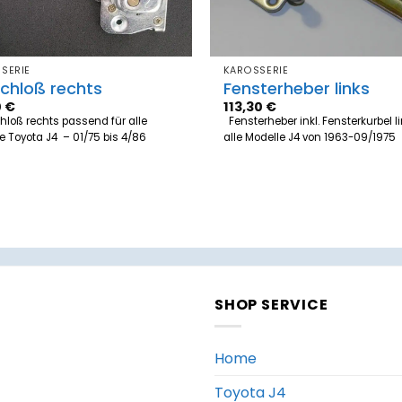
SERIE
KAROSSERIE
chloß rechts
Fensterheber links
0
€
113,30
€
loß rechts passend für alle
Fensterheber inkl. Fensterkurbel li
e Toyota J4 – 01/75 bis 4/86
alle Modelle J4 von 1963-09/1975
SHOP SERVICE
Home
Toyota J4