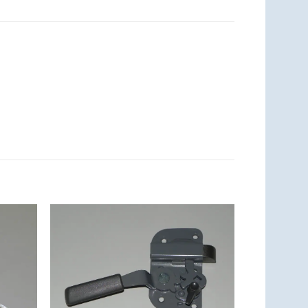
Zum
Zum
zettel
Merkzettel
ufügen
hinzufügen