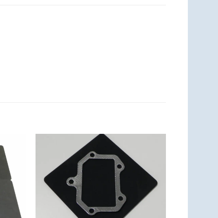
Zum
Zum
zettel
Merkzettel
ufügen
hinzufügen