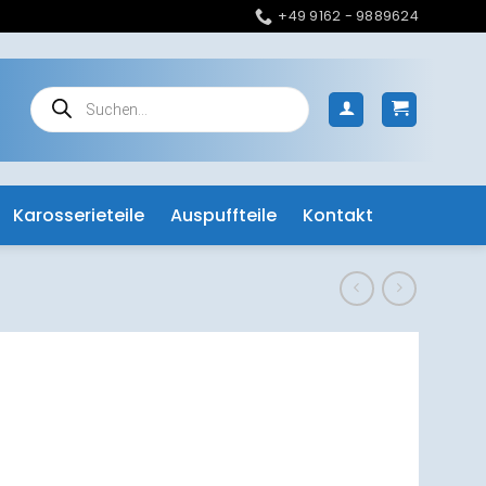
+49 9162 - 9889624
Products
search
Karosserieteile
Auspuffteile
Kontakt