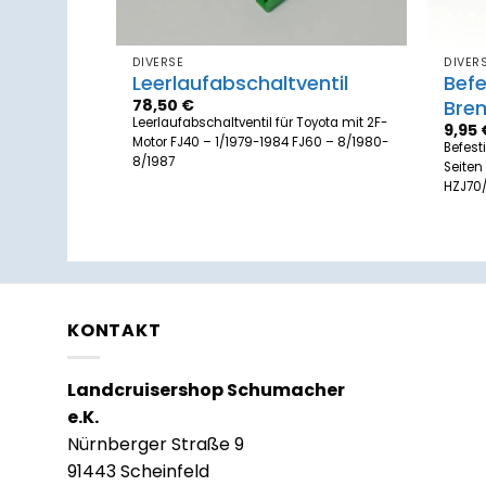
DIVERSE
DIVER
Leerlaufabschaltventil
Bef
78,50
€
Bre
en für
Leerlaufabschaltventil für Toyota mit 2F-
9,95
 FJ60, J4#,
Motor FJ40 – 1/1979-1984 FJ60 – 8/1980-
Befest
980
8/1987
Seiten
HZJ70
KONTAKT
Landcruisershop Schumacher
e.K.
Nürnberger Straße 9
91443 Scheinfeld