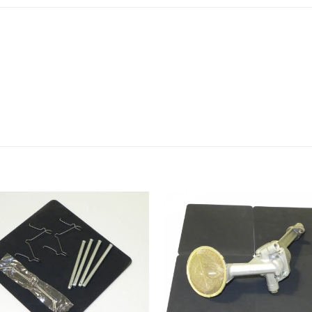
Zum
Merkzettel
Merk
hinzufügen
hinz