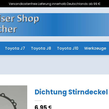
Versandkostenfreie Lieferung innerhalb Deutschlands ab 99 €
Toyota J7
Toyota J8
Toyota J10
Werkzeuge
Dichtung Stirndeckel
Zum
6,95
€
Merkzettel