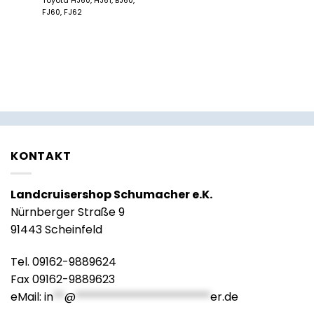
Toyota HJ60, HJ61, BJ60,
FJ60, FJ62
ge
d
7,
KONTAKT
Landcruisershop Schumacher e.K.
Nürnberger Straße 9
91443 Scheinfeld
Tel. 09162-9889624
Fax 09162-9889623
eMail:
in
**
@
************************
er.de