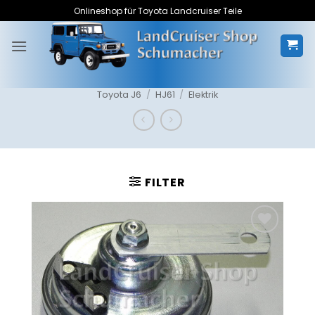
Zum
Onlineshop für Toyota Landcruiser Teile
Inhalt
springen
Toyota J6
/
HJ61
/
Elektrik
FILTER
Zum
Merkzettel
hinzufügen