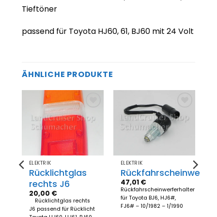
Tieftöner
passend für Toyota HJ60, 61, BJ60 mit 24 Volt
ÄHNLICHE PRODUKTE
Zum
Zum
el
Merkzettel
Merkzettel
gen
hinzufügen
hinzufügen
ELEKTRIK
ELEKTRIK
Rücklichtglas
Rückfahrscheinwerfer
47,01
€
hte
rechts J6
Rückfahrscheinwerferhalter
20,00
€
für Toyota BJ6, HJ6#,
Rücklichtglas rechts
FJ6# – 10/1982 – 1/1990
J6 passend für Rücklicht