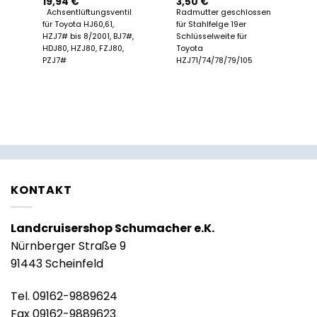
19,94
€
3,50
€
Achsentlüftungsventil
Radmutter geschlossen
für Toyota HJ60,61,
für Stahlfelge 19er
HZJ7# bis 8/2001, BJ7#,
Schlüsselweite für
HDJ80, HZJ80, FZJ80,
Toyota
PZJ7#
HZJ71/74/78/79/105
KONTAKT
Landcruisershop Schumacher e.K.
Nürnberger Straße 9
91443 Scheinfeld
Tel. 09162-9889624
Fax 09162-9889623