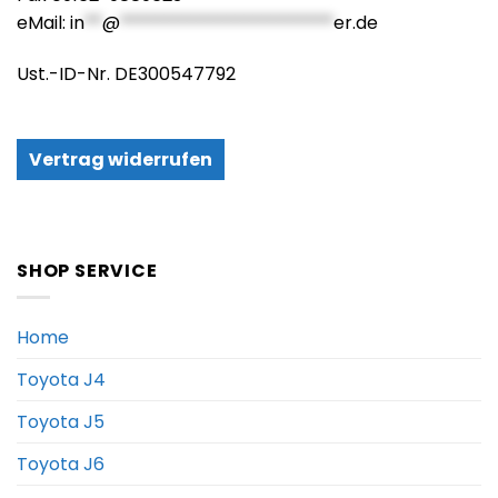
eMail:
in
**
@
************************
er.de
Ust.-ID-Nr. DE300547792
Vertrag widerrufen
SHOP SERVICE
Home
Toyota J4
Toyota J5
Toyota J6