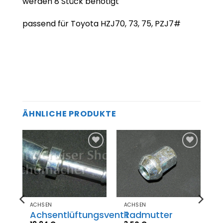
werden 8 Stück benötigt
passend für Toyota HZJ70, 73, 75, PZJ7#
ÄHNLICHE PRODUKTE
Zum
Zum
el
Merkzettel
Merkzettel
gen
hinzufügen
hinzufügen
ACHSEN
ACHSEN
er
Achsentlüftungsventil
Radmutter