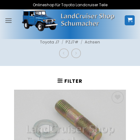
Zum
Onlineshop für Toyota Landcruiser Teile
Inhalt
springen
Toyota J7
/
PZJ7#
/
Achsen
FILTER
Zum
Merkzettel
hinzufügen