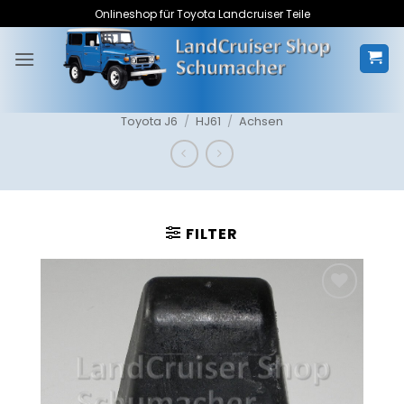
Zum
Onlineshop für Toyota Landcruiser Teile
Inhalt
springen
Toyota J6
/
HJ61
/
Achsen
FILTER
Zum
Merkzettel
hinzufügen