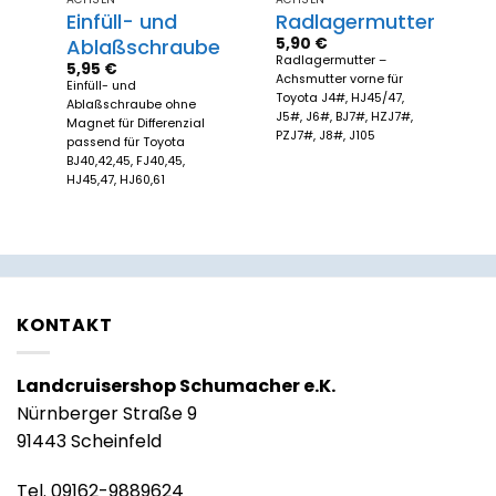
ch
Einfüll- und
Radlagermutter
5,90
€
Ablaßschraube
Radlagermutter –
5,95
€
Achsmutter vorne für
Einfüll- und
Toyota J4#, HJ45/47,
Ablaßschraube ohne
J5#, J6#, BJ7#, HZJ7#,
Magnet für Differenzial
PZJ7#, J8#, J105
passend für Toyota
BJ40,42,45, FJ40,45,
HJ45,47, HJ60,61
KONTAKT
Landcruisershop Schumacher e.K.
Nürnberger Straße 9
91443 Scheinfeld
Tel. 09162-9889624