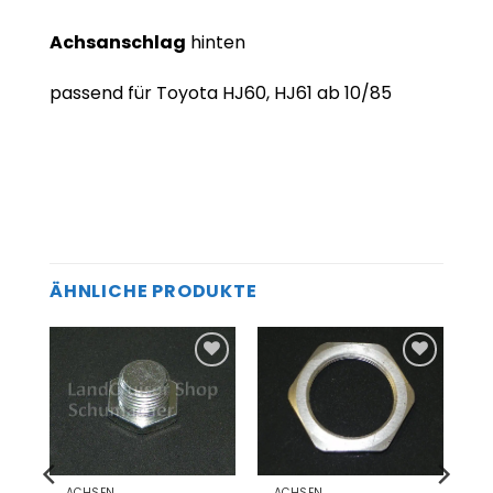
Achsanschlag
hinten
passend für Toyota HJ60, HJ61 ab 10/85
ÄHNLICHE PRODUKTE
Zum
Zum
el
Merkzettel
Merkzettel
gen
hinzufügen
hinzufügen
ACHSEN
ACHSEN